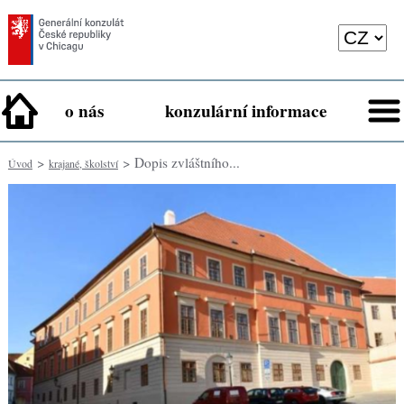
o nás
konzulární informace
>
> Dopis zvláštního...
Úvod
krajané, školství