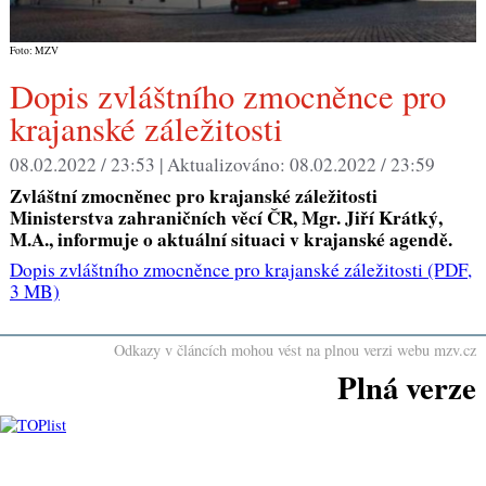
Foto: MZV
Dopis zvláštního zmocněnce pro
krajanské záležitosti
08.02.2022 / 23:53 |
Aktualizováno:
08.02.2022 / 23:59
Zvláštní zmocněnec pro krajanské záležitosti
Ministerstva zahraničních věcí ČR, Mgr. Jiří Krátký,
M.A., informuje o aktuální situaci v krajanské agendě.
Dopis zvláštního zmocněnce pro krajanské záležitosti
(PDF,
3 MB)
Odkazy v článcích mohou vést na plnou verzi webu mzv.cz
Plná verze