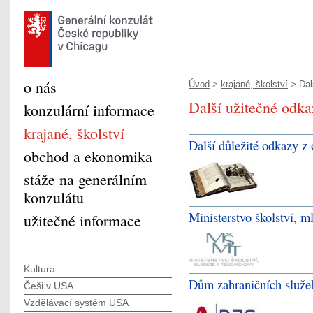
o nás
Úvod
>
krajané, školství
> Dal
Další užitečné odk
konzulární informace
krajané, školství
Další důležité odkazy z 
obchod a ekonomika
stáže na generálním
konzulátu
Ministerstvo školství, 
užitečné informace
Kultura
Dům zahraničních slu
Češi v USA
Vzdělávací systém USA