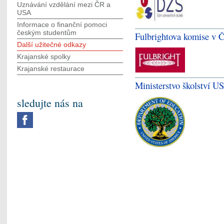
Uznávání vzdělání mezi ČR a
USA
Informace o finanční pomoci
českým studentům
Fulbrightova komise v 
Další užitečné odkazy
Krajanské spolky
Krajanské restaurace
Ministerstvo školství U
sledujte nás na