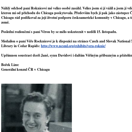
Náhlý odchod paní Roknicové mě velice osobě zasáhl. Velice jsem si jí vážil a jsem jí v
kterou mi od příchodu do Chicaga poskytovala. Především bych jí pak jako zástupce 
Chicagu rád poděkoval za její životní podporu českoamerické komunity v Chicagu, a t
země.
Poslední rozloučení s paní Věrou by se mělo uskutecnit v neděli 15. listopadu.
Medailon o paní Věře Rocknicové je k dispozici na stránce Czech and Slovak Nationa
Library in Cedar Rapids:
http://www.ncsml.org/exhibits/vera-roknic/
Upřímnou soustrast dceři Janě, synu Davidovi i dalším Věřiným příbuzným a přátelů
Bořek Lizec
Generální konzul ČR v Chicagu