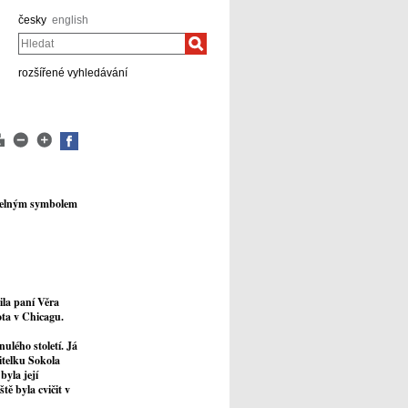
česky
english
Hledat
rozšířené vyhledávání
litelným symbolem
ila paní Věra
ota v Chicagu.
ulého století. Já
vitelku Sokola
byla její
tě byla cvičit v