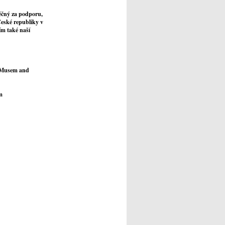
děčný za podporu,
České republiky v
ím také naší
l Musem and
m