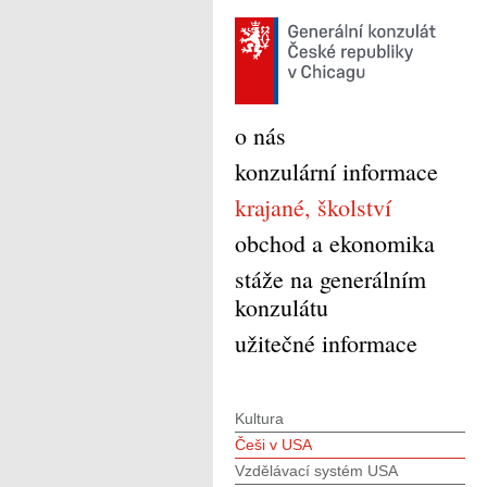
o nás
konzulární informace
krajané, školství
obchod a ekonomika
stáže na generálním
konzulátu
užitečné informace
Kultura
Češi v USA
Vzdělávací systém USA