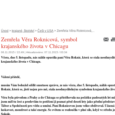
Úvod
>
krajané, školství
>
Češi v USA
> Zemřela Věra Roknicová,...
Zemřela Věra Roknicová, symbol
krajanského života v Chicagu
06.11.2015 / 22:49 |
Aktualizováno:
07.11.2015 / 03:34
Včera, dne 5. listopadu, nás náhle opustila paní Věra Roknic, která se stala neodmys
krajanského života v Chicagu.
Vážení přátelé,
musím Vám bohužel sdělit smutnou zprávu, ze nás včera, dne 5. listopadu, náhle opust
Roknic, která se, jistě nejen pro mě, stala neodmyslitelným symbolem krajanského živ
Věra byla původem z Prahy a do Chicaga se přistěhovala na počátku padesatých let min
jsem měl tu čest a predevším to potěšení ji poznat před deseti lety jako přední předsta
Tábor a Společnosti pro vědu a umění. Paní Roknicovou jsem velice obdivoval. Užasná 
laskavost, moudrost a také energie. Se světem se rozloučila v plné síle, když ve středu ješ
Sokole.