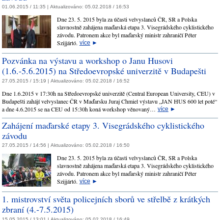
01.06.2015 / 11:35 |
Aktualizováno:
05.02.2018 / 16:53
Dne 23. 5. 2015 byla za účasti velvyslanců ČR, SR a Polska
slavnostně zahájena maďarská etapa 3. Visegrádského cyklistického
závodu. Patronem akce byl maďarský ministr zahraničí Péter
Szijjártó.
více
►
Pozvánka na výstavu a workshop o Janu Husovi
(1.6.-5.6.2015) na Středoevropské univerzitě v Budapešti
27.05.2015 / 15:19 |
Aktualizováno:
05.02.2018 / 16:52
Dne 1.6.2015 v 17:30h na Středoevropské univerzitě (Central European University, CEU) v
Budapešti zahájí velvyslanec ČR v Maďarsku Juraj Chmiel výstavu „JAN HUS 600 let poté“
a dne 4.6.2015 se na CEU od 15:30h koná workshop věnovaný…
více
►
Zahájení maďarské etapy 3. Visegrádského cyklistického
závodu
27.05.2015 / 14:56 |
Aktualizováno:
05.02.2018 / 16:50
Dne 23. 5. 2015 byla za účasti velvyslanců ČR, SR a Polska
slavnostně zahájena maďarská etapa 3. Visegrádského cyklistického
závodu. Patronem akce byl maďarský ministr zahraničí Péter
Szijjártó.
více
►
1. mistrovství světa policejních sborů ve střelbě z krátkých
zbraní (4.-7.5.2015)
15.05.2015 / 13:01 |
Aktualizováno:
05.02.2018 / 16:49