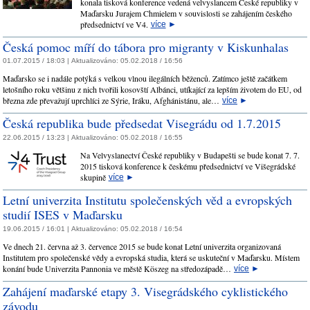
konala tisková konference vedená velvyslancem České republiky v
Maďarsku Jurajem Chmielem v souvislosti se zahájením českého
předsednictví ve V4.
více
►
Česká pomoc míří do tábora pro migranty v Kiskunhalas
01.07.2015 / 18:03 |
Aktualizováno:
05.02.2018 / 16:56
Maďarsko se i nadále potýká s velkou vlnou ilegálních běženců. Zatímco ještě začátkem
letošního roku většinu z nich tvořili kosovští Albánci, utíkající za lepším životem do EU, od
března zde převažují uprchlíci ze Sýrie, Iráku, Afghánistánu, ale…
více
►
Česká republika bude předsedat Visegrádu od 1.7.2015
22.06.2015 / 13:23 |
Aktualizováno:
05.02.2018 / 16:55
Na Velvyslanectví České republiky v Budapešti se bude konat 7. 7.
2015 tisková konference k českému předsednictví ve Višegrádské
skupině
více
►
Letní univerzita Institutu společenských věd a evropských
studií ISES v Maďarsku
19.06.2015 / 16:01 |
Aktualizováno:
05.02.2018 / 16:54
Ve dnech 21. června až 3. července 2015 se bude konat Letní univerzita organizovaná
Institutem pro společenské vědy a evropská studia, která se uskuteční v Maďarsku. Místem
konání bude Univerzita Pannonia ve městě Köszeg na středozápadě…
více
►
Zahájení maďarské etapy 3. Visegrádského cyklistického
závodu