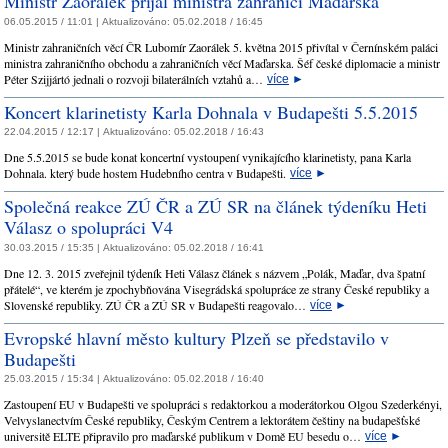
Ministr Zaorálek přijal ministra zahraničí Maďarska
06.05.2015 / 11:01 |
Aktualizováno:
05.02.2018 / 16:45
Ministr zahraničních věcí ČR Lubomír Zaorálek 5. května 2015 přivítal v Černínském paláci
ministra zahraničního obchodu a zahraničních věcí Maďarska. Šéf české diplomacie a ministr
Péter Szijjártó jednali o rozvoji bilaterálních vztahů a…
více
►
Koncert klarinetisty Karla Dohnala v Budapešti 5.5.2015
22.04.2015 / 12:17 |
Aktualizováno:
05.02.2018 / 16:43
Dne 5.5.2015 se bude konat koncertní vystoupení vynikajícího klarinetisty, pana Karla
Dohnala. který bude hostem Hudebního centra v Budapešti.
více
►
Společná reakce ZÚ ČR a ZÚ SR na článek týdeníku Heti
Válasz o spolupráci V4
30.03.2015 / 15:35 |
Aktualizováno:
05.02.2018 / 16:41
Dne 12. 3. 2015 zveřejnil týdeník Heti Válasz článek s názvem „Polák, Maďar, dva špatní
přátelé“, ve kterém je zpochybňována Visegrádská spolupráce ze strany České republiky a
Slovenské republiky. ZÚ ČR a ZÚ SR v Budapešti reagovalo…
více
►
Evropské hlavní město kultury Plzeň se představilo v
Budapešti
25.03.2015 / 15:34 |
Aktualizováno:
05.02.2018 / 16:40
Zastoupení EU v Budapešti ve spolupráci s redaktorkou a moderátorkou Olgou Szederkényi,
Velvyslanectvím České republiky, Českým Centrem a lektorátem češtiny na budapešťské
universitě ELTE připravilo pro maďarské publikum v Domě EU besedu o…
více
►