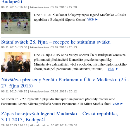
Budapešti
06.11.2015 / 16:16 |
Aktualizováno:
05.02.2018 / 22:20
Dne 3.11.2015 se konal hokejový zápas legend Maďarsko – Česká
republika v Budapešti (Sports Center)
více
►
Státní svátek 28. října – recepce ke státnímu svátku
06.11.2015 / 13:50 |
Aktualizováno:
05.02.2018 / 20:13
Dne 27. října 2015 se na Velvyslanectví ČR v Budapešti konala za
přítomnosti představitelů Kanceláře prezidenta republiky,
Ministerstva zahraničních věcí a obchodu, místního diplomatického
sboru, zástupců parlamentu, ministerstev, institucí,…
více
►
Návštěva předsedy Senátu Parlamentu ČR v Maďarsku (25.-
27. října 2015)
06.11.2015 / 09:25 |
Aktualizováno:
05.02.2018 / 20:12
Ve dnech 25. - 27. října 2015 přijel do Budapešti na pozvání předsedy maďarského
Parlamentu László Kövéra předseda Senátu Parlamentu ČR Milan Štěch s chotí.
více
►
Zápas hokejových legend Maďarsko – Česká republika,
3.11.2015, Budapešť
29.10.2015 / 16:18 |
Aktualizováno:
05.02.2018 / 20:08