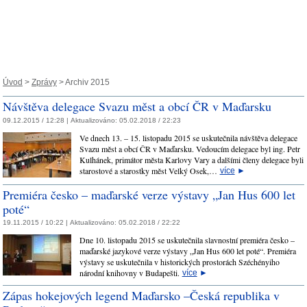
Úvod
>
Zprávy
> Archiv 2015
Návštěva delegace Svazu měst a obcí ČR v Maďarsku
09.12.2015 / 12:28 |
Aktualizováno:
05.02.2018 / 22:23
Ve dnech 13. – 15. listopadu 2015 se uskutečnila návštěva delegace
Svazu měst a obcí ČR v Maďarsku. Vedoucím delegace byl ing. Petr
Kulhánek, primátor města Karlovy Vary a dalšími členy delegace byli
starostové a starostky měst Velký Osek,…
více
►
Premiéra česko – maďarské verze výstavy „Jan Hus 600 let
poté“
19.11.2015 / 10:22 |
Aktualizováno:
05.02.2018 / 22:22
Dne 10. listopadu 2015 se uskutečnila slavnostní premiéra česko –
maďarské jazykové verze výstavy „Jan Hus 600 let poté“. Premiéra
výstavy se uskutečnila v historických prostorách Széchényiho
národní knihovny v Budapešti.
více
►
Zápas hokejových legend Maďarsko –Česká republika v