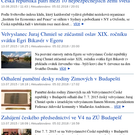
Česká republika patří mezi 10 nejbezpečnějších zemí světa
10.08.2015 / 11:43 |
Aktualizováno:
05.02.2018 / 20:01
Podle Světového indexu klidu, který každoročně vydává globální nezisková organizace
„Institute for Economics and Peace“ se sídlem v Sydney a pobočkami v NY a Oxfordu, se
Česká republika řadí v letošním roce mezi deset…
více
►
Velvyslanec Juraj Chmiel se zúčastnil oslav XIX. ročníku
svátku Egri Bikavér v Egeru
13.07.2015 / 18:25 |
Aktualizováno:
05.02.2018 / 20:00
Na pozvání starosty města Egeru se velvyslanec České republiky
Juraj Chmiel zúčastnil oslav XIX. ročníku svátku Egri Bikavér (v
překladu svátek červeného vína - býčí krev) dne 9. července na den
Svatého Donáta.
více
►
Odhalení pamětní desky rodiny Zimových v Budapešti
13.07.2015 / 18:18 |
Aktualizováno:
05.02.2018 / 17:02
Pamětní desku rodiny Zimových na zdi Velvyslanectví České
republiky v Budapešti odhalil dne 7. 7. 2015 český velvyslanec Juraj
Chmiel spolu s izraelským velvyslancem Ilanem Morem, prezidentem
Federace židovské komunity v Maďarsku Andrásem…
více
►
Zahájení českého předsednictví ve V4 na ZÚ Budapešť
13.07.2015 / 18:09 |
Aktualizováno:
05.02.2018 / 16:59
Dne 7. 7. 2015 se na Velvyslanectví České republiky v Budapešti