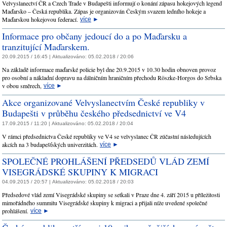
Velvyslanectví ČR a Czech Trade v Budapešti informují o konání zápasu hokejových legend
Maďarsko – Česká republika. Zápas je organizován Českým svazem ledního hokeje a
Maďarskou hokejovou federací.
více
►
Informace pro občany jedoucí do a po Maďarsku a
tranzitující Maďarskem.
20.09.2015 / 16:45 |
Aktualizováno:
05.02.2018 / 20:06
Na základě informace maďarské policie byl dne 20.9.2015 v 10.30 hodin obnoven provoz
pro osobní a nákladní dopravu na dálničním hraničním přechodu Röszke-Horgos do Srbska
v obou směrech,
více
►
Akce organizované Velvyslanectvím České republiky v
Budapešti v průběhu českého předsednictví ve V4
17.09.2015 / 11:20 |
Aktualizováno:
05.02.2018 / 20:04
V rámci předsednictva České republiky ve V4 se velvyslanec ČR zúčastní následujících
akcích na 3 budapešťských univerzitách.
více
►
SPOLEČNÉ PROHLÁŠENÍ PŘEDSEDŮ VLÁD ZEMÍ
VISEGRÁDSKÉ SKUPINY K MIGRACI
04.09.2015 / 20:57 |
Aktualizováno:
05.02.2018 / 20:03
Předsedové vlád zemí Visegrádské skupiny se setkali v Praze dne 4. září 2015 u příležitosti
mimořádného summitu Visegrádské skupiny k migraci a přijali níže uvedené společné
prohlášení.
více
►