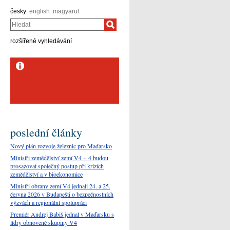
česky
english
magyarul
Hledat
rozšířené vyhledávání
Úspěch mladých
fotbalistů SK Slavia
Praha v Maďarsku
poslední články
Nový plán rozvoje železnic pro Maďarsko
Ministři zemědělství zemí V4 + 4 budou
prosazovat společný postup při krizích
zemědělství a v bioekonomice
Ministři obrany zemí V4 jednali 24. a 25.
června 2026 v Budapešti o bezpečnostních
výzvách a regionální spolupráci
Premiér Andrej Babiš jednal v Maďarsku s
lídry obnovené skupiny V4