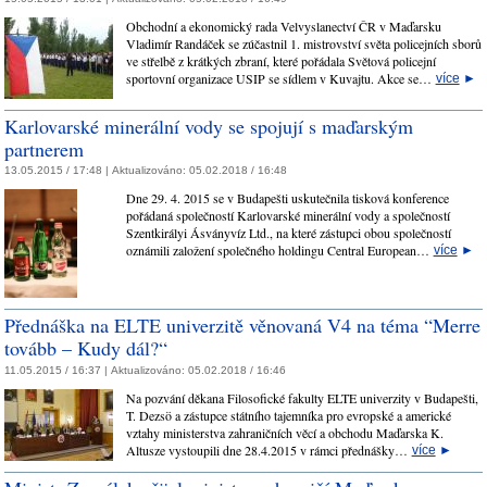
Obchodní a ekonomický rada Velvyslanectví ČR v Maďarsku
Vladimír Randáček se zúčastnil 1. mistrovství světa policejních sborů
ve střelbě z krátkých zbraní, které pořádala Světová policejní
sportovní organizace USIP se sídlem v Kuvajtu. Akce se…
více
►
Karlovarské minerální vody se spojují s maďarským
partnerem
13.05.2015 / 17:48 |
Aktualizováno:
05.02.2018 / 16:48
Dne 29. 4. 2015 se v Budapešti uskutečnila tisková konference
pořádaná společností Karlovarské minerální vody a společností
Szentkirályi Ásványvíz Ltd., na které zástupci obou společností
oznámili založení společného holdingu Central European…
více
►
Přednáška na ELTE univerzitě věnovaná V4 na téma “Merre
tovább – Kudy dál?“
11.05.2015 / 16:37 |
Aktualizováno:
05.02.2018 / 16:46
Na pozvání děkana Filosofické fakulty ELTE univerzity v Budapešti,
T. Dezsö a zástupce státního tajemníka pro evropské a americké
vztahy ministerstva zahraničních věcí a obchodu Maďarska K.
Altusze vystoupili dne 28.4.2015 v rámci přednášky…
více
►