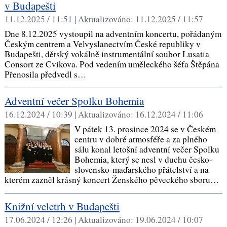
v Budapešti
11.12.2025 / 11:51 |
Aktualizováno:
11.12.2025 / 11:57
Dne 8.12.2025 vystoupil na adventním koncertu, pořádaným
Českým centrem a Velvyslanectvím České republiky v
Budapešti, dětský vokálně instrumentální soubor Lusatia
Consort ze Cvikova. Pod vedením uměleckého šéfa Štěpána
Přenosila předvedl s…
Adventní večer Spolku Bohemia
16.12.2024 / 10:39 |
Aktualizováno:
16.12.2024 / 11:06
V pátek 13. prosince 2024 se v Českém
centru v dobré atmosféře a za plného
sálu konal letošní adventní večer Spolku
Bohemia, který se nesl v duchu česko-
slovensko-maďarského přátelství a na
kterém zazněl krásný koncert Ženského pěveckého sboru…
Knižní veletrh v Budapešti
17.06.2024 / 12:26 |
Aktualizováno:
19.06.2024 / 10:07