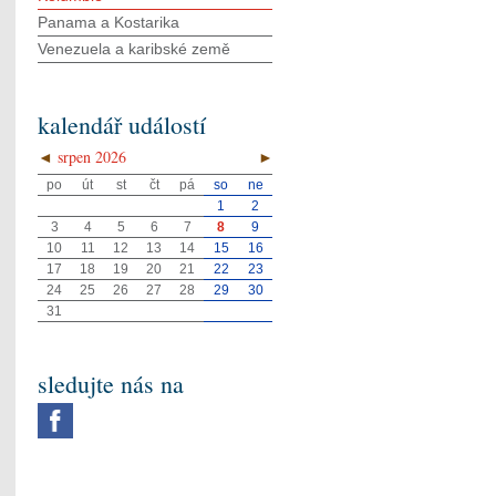
Panama a Kostarika
Venezuela a karibské země
kalendář událostí
◄
srpen 2026
►
po
út
st
čt
pá
so
ne
1
2
3
4
5
6
7
8
9
10
11
12
13
14
15
16
17
18
19
20
21
22
23
24
25
26
27
28
29
30
31
sledujte nás na