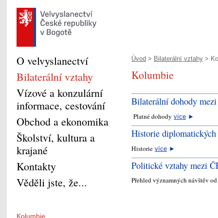
O velvyslanectví
Úvod
>
Bilaterální vztahy
> Ko
Kolumbie
Bilaterální vztahy
Vízové a konzulární
Bilaterální dohody mez
informace, cestování
Platné dohody
více
►
Obchod a ekonomika
Historie diplomatickýc
Školství, kultura a
krajané
Historie
více
►
Politické vztahy mezi 
Kontakty
Věděli jste, že...
Přehled významných návštěv od
Kolumbie