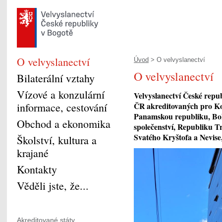
O velvyslanectví
Úvod
> O velvyslanectví
O velvyslanectví
Bilaterální vztahy
Vízové a konzulární
Velvyslanectví České repu
informace, cestování
ČR akreditovaných pro Ko
Panamskou republiku, Bol
Obchod a ekonomika
společenství, Republiku T
Svatého Kryštofa a Nevise
Školství, kultura a
krajané
Kontakty
Věděli jste, že...
Akreditované státy