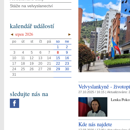
Stáže na velvyslanectví
kalendář událostí
◄
srpen 2026
►
po
út
st
čt
pá
so
ne
1
2
3
4
5
6
7
8
9
10
11
12
13
14
15
16
17
18
19
20
21
22
23
24
25
26
27
28
29
30
31
Velvyslankyně - životop
sledujte nás na
27.10.2025 / 16:15 |
Aktualizováno:
2
Lenka Poko
Kde nás najdete
17.03.2020 / 17:30 |
Aktualizováno:
0