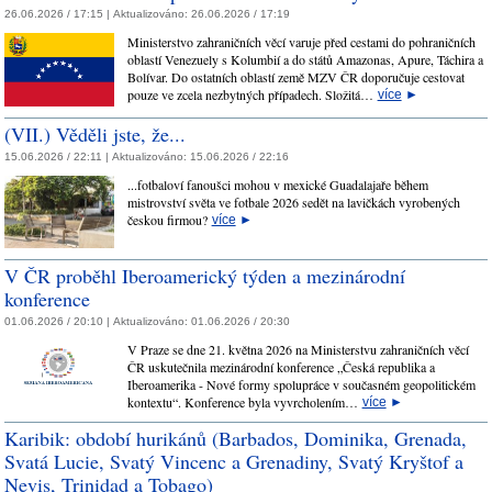
26.06.2026 / 17:15 |
Aktualizováno:
26.06.2026 / 17:19
Ministerstvo zahraničních věcí varuje před cestami do pohraničních
oblastí Venezuely s Kolumbií a do států Amazonas, Apure, Táchira a
Bolívar. Do ostatních oblastí země MZV ČR doporučuje cestovat
pouze ve zcela nezbytných případech. Složitá…
více
►
(VII.) Věděli jste, že...
15.06.2026 / 22:11 |
Aktualizováno:
15.06.2026 / 22:16
...fotbaloví fanoušci mohou v mexické Guadalajaře během
mistrovství světa ve fotbale 2026 sedět na lavičkách vyrobených
českou firmou?
více
►
V ČR proběhl Iberoamerický týden a mezinárodní
konference
01.06.2026 / 20:10 |
Aktualizováno:
01.06.2026 / 20:30
V Praze se dne 21. května 2026 na Ministerstvu zahraničních věcí
ČR uskutečnila mezinárodní konference „Česká republika a
Iberoamerika - Nové formy spolupráce v současném geopolitickém
kontextu“. Konference byla vyvrcholením…
více
►
Karibik: období hurikánů (Barbados, Dominika, Grenada,
Svatá Lucie, Svatý Vincenc a Grenadiny, Svatý Kryštof a
Nevis, Trinidad a Tobago)