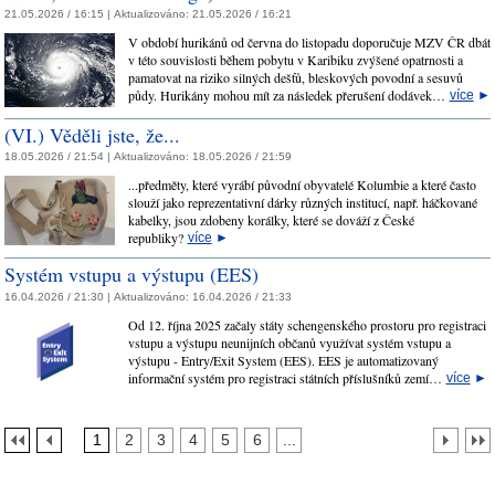
21.05.2026 / 16:15 |
Aktualizováno:
21.05.2026 / 16:21
V období hurikánů od června do listopadu doporučuje MZV ČR dbát
v této souvislosti během pobytu v Karibiku zvýšené opatrnosti a
pamatovat na riziko silných dešťů, bleskových povodní a sesuvů
půdy. Hurikány mohou mít za následek přerušení dodávek…
více
►
(VI.) Věděli jste, že...
18.05.2026 / 21:54 |
Aktualizováno:
18.05.2026 / 21:59
...předměty, které vyrábí původní obyvatelé Kolumbie a které často
slouží jako reprezentativní dárky různých institucí, např. háčkované
kabelky, jsou zdobeny korálky, které se dováží z České
republiky?
více
►
Systém vstupu a výstupu (EES)
16.04.2026 / 21:30 |
Aktualizováno:
16.04.2026 / 21:33
Od 12. října 2025 začaly státy schengenského prostoru pro registraci
vstupu a výstupu neunijních občanů využívat systém vstupu a
výstupu - Entry/Exit System (EES). EES je automatizovaný
informační systém pro registraci státních příslušníků zemí…
více
►
1
2
3
4
5
6
...