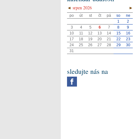
◄
srpen 2026
►
po
út
st
čt
pá
so
ne
1
2
3
4
5
6
7
8
9
10
11
12
13
14
15
16
17
18
19
20
21
22
23
24
25
26
27
28
29
30
31
sledujte nás na