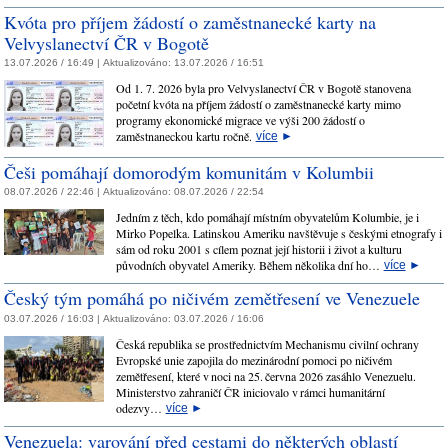
Kvóta pro příjem žádostí o zaměstnanecké karty na
Velvyslanectví ČR v Bogotě
13.07.2026 / 16:49 |
Aktualizováno:
13.07.2026 / 16:51
Od 1. 7. 2026 byla pro Velvyslanectví ČR v Bogotě stanovena
početní kvóta na příjem žádostí o zaměstnanecké karty mimo
programy ekonomické migrace ve výši 200 žádostí o
zaměstnaneckou kartu ročně.
více
►
Češi pomáhají domorodým komunitám v Kolumbii
08.07.2026 / 22:46 |
Aktualizováno:
08.07.2026 / 22:54
Jedním z těch, kdo pomáhají místním obyvatelům Kolumbie, je i
Mirko Popelka. Latinskou Ameriku navštěvuje s českými etnografy i
sám od roku 2001 s cílem poznat její historii i život a kulturu
původních obyvatel Ameriky. Během několika dní ho…
více
►
Český tým pomáhá po ničivém zemětřesení ve Venezuele
03.07.2026 / 16:03 |
Aktualizováno:
03.07.2026 / 16:06
Česká republika se prostřednictvím Mechanismu civilní ochrany
Evropské unie zapojila do mezinárodní pomoci po ničivém
zemětřesení, které v noci na 25. června 2026 zasáhlo Venezuelu.
Ministerstvo zahraničí ČR iniciovalo v rámci humanitární
odezvy…
více
►
Venezuela: varování před cestami do některých oblastí