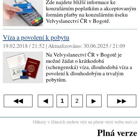
Zde najdete bližší informace ke
konzulárním poplatkům a akceptovaným
formám platby na konzulárním úseku
Velvyslanectví ČR v Bogotě.
Víza a povolení k pobytu
19.02.2018 / 21:52 |
Aktualizováno:
30.06.2025 / 21:09
Na Velvyslanectví ČR v Bogotě je
možné žádat o krátkodobá
(schengenská) víza, dlouhodobá víza a
povolení k dlouhodobým a trvalým
pobytům.
◀◀
1
2
▶▶
◀
▶
Odkazy v článcích mohou vést na plnou verzi webu mzv.cz
Plná verze