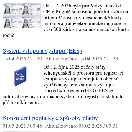
Od 1. 7. 2026 byla pro Velvyslanectví
ČR v Bogotě stanovena početní kvóta na
příjem žádostí o zaměstnanecké karty
mimo programy ekonomické migrace ve
výši 200 žádostí o zaměstnaneckou kartu
ročně.
Systém vstupu a výstupu (EES)
16.04.2026 / 21:30 |
Aktualizováno:
16.04.2026 / 21:33
Od 12. října 2025 začaly státy
schengenského prostoru pro registraci
vstupu a výstupu neunijních občanů
využívat systém vstupu a výstupu -
Entry/Exit System (EES). EES je
automatizovaný informační systém pro registraci státních
příslušníků zemí…
Konzulární poplatky a způsoby platby
01.05.2021 / 00:45 |
Aktualizováno:
05.02.2025 / 00:31