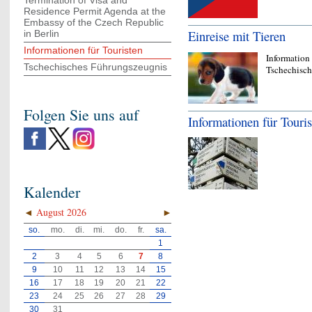
Termination of Visa and
Residence Permit Agenda at the
Embassy of the Czech Republic
Einreise mit Tieren
in Berlin
Informationen für Touristen
Information 
Tschechisches Führungszeugnis
Tschechisch
Folgen Sie uns auf
Informationen für Touris
Kalender
◄
August 2026
►
so.
mo.
di.
mi.
do.
fr.
sa.
1
2
3
4
5
6
7
8
9
10
11
12
13
14
15
16
17
18
19
20
21
22
23
24
25
26
27
28
29
30
31