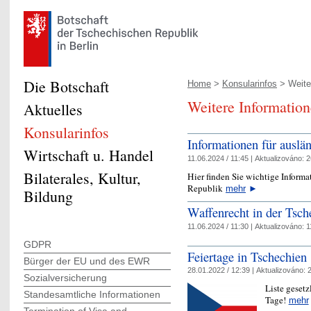
Die Botschaft
Home
>
Konsularinfos
> Weiter
Weitere Information
Aktuelles
Konsularinfos
Informationen für auslä
Wirtschaft u. Handel
11.06.2024 / 11:45 |
Aktualizováno:
2
Bilaterales, Kultur,
Hier finden Sie wichtige Informa
Republik
mehr
►
Bildung
Waffenrecht in der Tsch
11.06.2024 / 11:30 |
Aktualizováno:
1
GDPR
Feiertage in Tschechien
Bürger der EU und des EWR
28.01.2022 / 12:39 |
Aktualizováno:
2
Sozialversicherung
Liste gesetz
Standesamtliche Informationen
Tage!
mehr