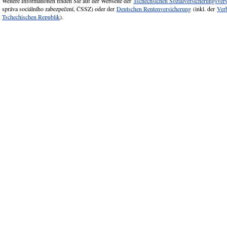
Weitere Informationen finden Sie auf der Webseite der
Tschechsichen Sozialversicherungsver
správa sociálního zabezpečení, ČSSZ) oder der
Deutschen Rentenversicherung
(inkl. der
Verb
Tschechischen Republik
).