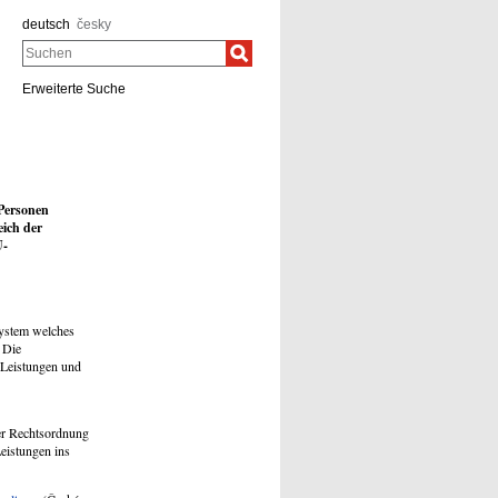
deutsch
česky
Suchen
Erweiterte Suche
 Personen
eich der
U-
System welches
. Die
e Leistungen und
er Rechtsordnung
eistungen ins