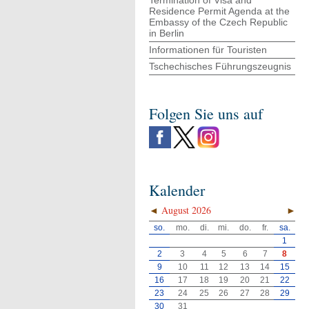
Termination of Visa and
Residence Permit Agenda at the
Embassy of the Czech Republic
in Berlin
Informationen für Touristen
Tschechisches Führungszeugnis
Folgen Sie uns auf
Kalender
◄
August 2026
►
so.
mo.
di.
mi.
do.
fr.
sa.
1
2
3
4
5
6
7
8
9
10
11
12
13
14
15
16
17
18
19
20
21
22
23
24
25
26
27
28
29
30
31