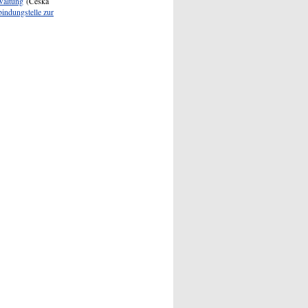
waltung
(Česká
indungstelle zur