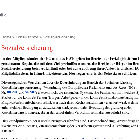
Home
>
Konsularinfos
> Sozialversicherung
Sozialversicherung
In den Mitgliedsstaaten der EU und des EWR gelten im Bereich der Freizügigkeit von
gemeinsame Regeln, die mit dem Ziel geschaffen wurden, die Rechte der Bürger im Ber
Sozialversicherung beim Aufenthalt oder bei der Ausübung ihrer Arbeit in anderen E
Mitgliedsländern, in Island, Liechtenstein, Norwegen und in der Schweiz zu schützen.
Die europäischen Vorschriften über die Koordinierung im Bereich der Sozialversicherung–
Koordinierungsverordnung (Verordnung des Europäischen Parlaments und des Rates (EG)
883/04
987/09
Nr.
und
) ersetzen nicht die nationalen Systeme. Sie bestimmen nur, welches 
Staates für die konkrete Person (Bürger, Arbeitgeber) in der konkreten Situation zuständig ist
Mitgliedstaaten entscheiden selbst, wer nach ihren Rechtsvorschriften versichert wird, welch
unter welchen Bedingungen auszuzahlen sind, jedoch unter Beachtung der grundlegenden
Koordinierungsprinzipien, die in den angeführten Verordnungen näher ausgeführt sind.
Die Grundprinzipien der Koordinierungsvorschriften sind: Gleichbehandlung, Anwendung d
jeweils nur eines Staates, Zusammenrechnung der Versicherungszeiten und Auszahlung von L
Ausland.