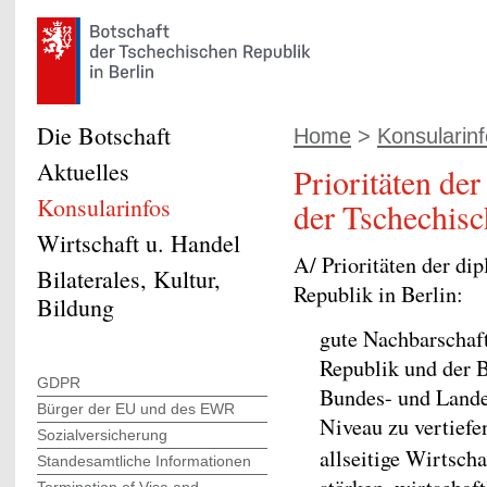
Die Botschaft
Home
>
Konsularin
Aktuelles
Prioritäten der
Konsularinfos
der Tschechisc
Wirtschaft u. Handel
A/ Prioritäten der di
Bilaterales, Kultur,
Republik in Berlin:
Bildung
gute Nachbarschaf
Republik und der 
GDPR
Bundes- und Land
Bürger der EU und des EWR
Niveau zu vertiefe
Sozialversicherung
allseitige Wirtsch
Standesamtliche Informationen