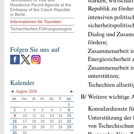
stärken, wirtschaf
Termination of Visa and
Residence Permit Agenda at the
Republik zu förder
Embassy of the Czech Republic
in Berlin
intensiven politis
Informationen für Touristen
sicherheitspolitis
Tschechisches Führungszeugnis
Dialog und Zusam
fördern;
Folgen Sie uns auf
Zusammenarbeit in
Energiesicherheit 
Zusammenarbeit im
unterstützen;
Kalender
Tschechien allseit
◄
August 2026
►
B/ Weitere wichtige 
so.
mo.
di.
mi.
do.
fr.
sa.
1
Konsulardienste fü
2
3
4
5
6
7
8
Unterstützung der
9
10
11
12
13
14
15
16
17
18
19
20
21
22
von Tschechischunt
23
24
25
26
27
28
29
30
31