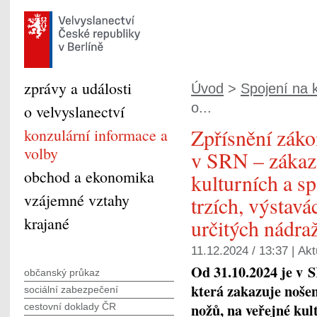
zprávy a události
Úvod
>
Spojení na k
o...
o velvyslanectví
Zpřísnění záko
konzulární informace a
volby
v SRN – zákaz
obchod a ekonomika
kulturních a s
vzájemné vztahy
trzích, výstavá
krajané
určitých nádra
11.12.2024 / 13:37 |
Akt
Od 31.10.2024 je v 
občanský průkaz
která zakazuje nošen
sociální zabezpečení
nožů, na veřejné kul
cestovní doklady ČR