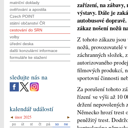
matriční doklady
zařízení, na zábavy, 
ověřování a apostila
výstavy. Dále je zak
Czech POINT
autobusové dopravě.
státní občanství ČR
zákaz nošení nožů na
cestování do SRN
volby
Z tohoto zákazu jsou 
úřední deska
nožů, provozovatelé v
další konzulární informace
záchranných složek, zá
formuláře ke stažení
autorizovaného prodej
filmových produkcí, n
sledujte nás na
sportovní činnosti ne
Za porušení tohoto z
řízení ve výši až 10 
držení nepovolených 
kalendář událostí
Německo hrozí trest o
◄
únor 2025
►
peněžitý trest. Dodrž
po
út
st
čt
pá
so
ne
kontrolováno německo