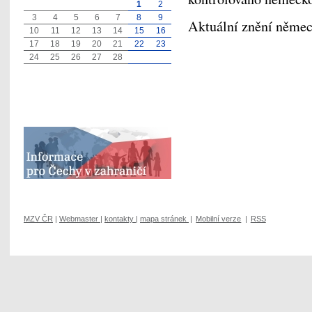
1
2
3
4
5
6
7
8
9
Aktuální znění němec
10
11
12
13
14
15
16
17
18
19
20
21
22
23
24
25
26
27
28
MZV ČR
|
Webmaster
|
kontakty
|
mapa stránek
|
Mobilní verze
|
RSS