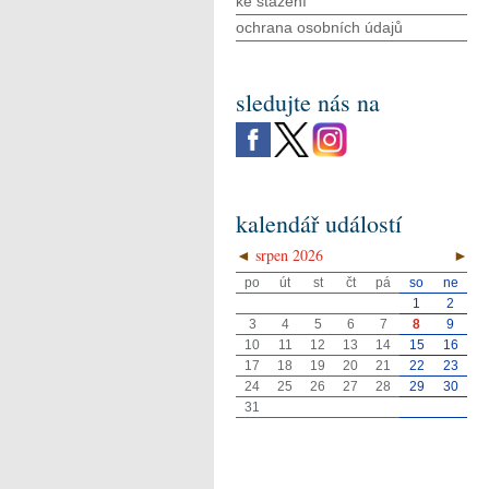
ke stažení
ochrana osobních údajů
sledujte nás na
kalendář událostí
◄
srpen 2026
►
po
út
st
čt
pá
so
ne
1
2
3
4
5
6
7
8
9
10
11
12
13
14
15
16
17
18
19
20
21
22
23
24
25
26
27
28
29
30
31