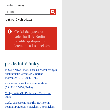
deutsch
česky
Hledat
rozšířené vyhledávání
Česká delegace na
veletrhu ILA Berlin
posílila spolupráci v
leteckém a kosmickém...
poslední články
POZVÁNKA: Pietní akce na počest českých
obětí nacistické věznice v Berlíně -
Plötzensee (9. 9. 2026, 16h)
12. Česko-německé setkání mládeže
(23.-25.10.2026, Praha)
Volby do Senátu Parlamentu ČR v roce
2026
Česká delegace na veletrhu ILA Berlin
posílila spolupráci v leteckém a kosmickém