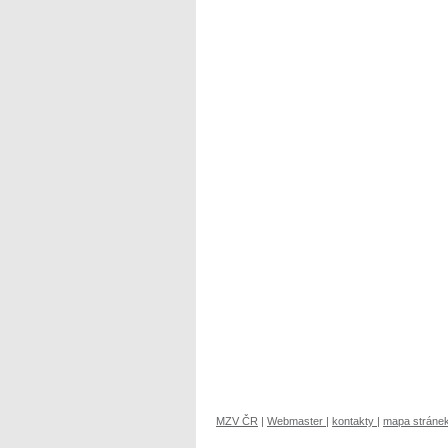
MZV ČR
|
Webmaster
|
kontakty
|
mapa stráne