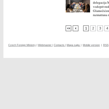
delegacija M
vodoprivred
Glamočićem.
razmatrana 
1
2
3
4
Czech Foreign Ministry
|
Webmaster
|
Contacts
|
Mapa sajta
|
Mobile version
|
RSS