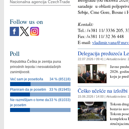
Nacionalna agencija CzechTrade
saradnje u oblasti poljopri
Srbije, Crne Gore, Bosne i 
Follow us on
Kontakt:
Tel.: /+381 11/ 3336 205, 
Fax: /+381 11/ 32 36 448
E-mail:
v
ladimir.vana@mzv.
Poll
Delegacija preduzeća Le
22.07.2026 / 09:41 |
Aktualizováno:
2
Republika Češka je zemlja puna
Javno preduz
prirodnih lepota i nesvakidašnjih
2026. godin
zanimljivosti.
koju je pre
Već sam je posetio/la
34 % (85118)
Češko učešće na izložb
Planiram da je posetim
33 % (81945)
15.06.2026 / 14:00 |
Aktualizováno:
1
Ne razmišljam o tome da
33 % (81033)
Tokom druge
je posetim
boravio nov
Tokom posete
kompleksa E
stručnjaci