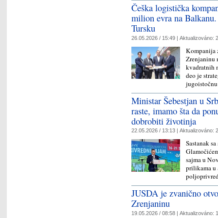
Češka logistička kompan
milion evra na Balkanu. 
Tursku
26.05.2026 / 15:49 |
Aktualizováno:
2
Kompanija z
Zrenjaninu n
kvadratnih m
deo je strat
jugoistočn
Ministar Šebestjan u Sr
raste, imamo šta da ponu
dobrobiti životinja
22.05.2026 / 13:13 |
Aktualizováno:
2
Sastanak sa
Glamočićem
sajma u Nov
prilikama u 
poljoprivr
JUSDA je zvanično otvori
Zrenjaninu
19.05.2026 / 08:58 |
Aktualizováno:
1