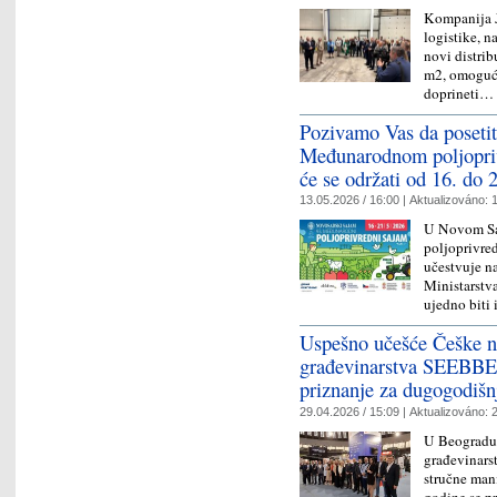
Kompanija J
logistike, n
novi distrib
m2, omogući
doprineti
Pozivamo Vas da posetit
Međunarodnom poljopri
će se održati od 16. do 
13.05.2026 / 16:00 |
Aktualizováno:
1
U Novom Sad
poljoprivre
učestvuje n
Ministarstv
ujedno biti
Uspešno učešće Češke 
građevinarstva SEEBBE
priznanje za dugogodišn
29.04.2026 / 15:09 |
Aktualizováno:
2
U Beogradu 
građevinars
stručne man