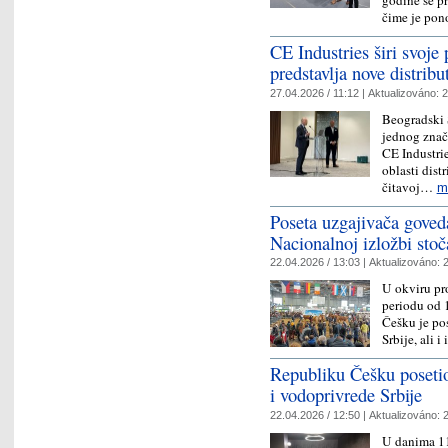
godine se pr
čime je po
CE Industries širi svoj
predstavlja nove distri
27.04.2026 / 11:12 |
Aktualizováno:
2
Beogradski 
jednog znač
CE Industri
oblasti distr
čitavoj…
m
Poseta uzgajivača gove
Nacionalnoj izložbi stoč
22.04.2026 / 13:03 |
Aktualizováno:
2
U okviru pr
periodu od 
Češku je pos
Srbije, ali 
Republiku Češku posetio
i vodoprivrede Srbije
22.04.2026 / 12:50 |
Aktualizováno:
2
U danima 11