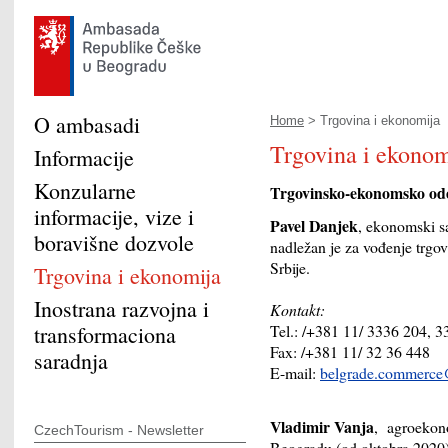
O ambasadi
Home
> Trgovina i ekonomija
Trgovina i ekonom
Informacije
Konzularne
Trgovinsko-ekonomsko ode
informacije, vize i
Pavel Danjek
, ekonomski s
boravišne dozvole
nadležan je za vođenje trg
Srbije.
Trgovina i ekonomija
Inostrana razvojna i
Kontakt:
transformaciona
Tel.: /+381 11/ 3336 204, 
Fax: /+381 11/ 32 36 448
saradnja
E-mail:
belgrade.commerce
Vladimir Vanja
, agroekon
CzechTourism - Newsletter
Beogradu (od oktobra 2020)