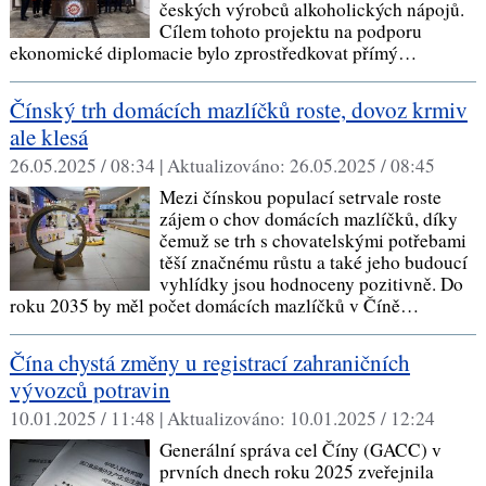
českých výrobců alkoholických nápojů.
Cílem tohoto projektu na podporu
ekonomické diplomacie bylo zprostředkovat přímý…
Čínský trh domácích mazlíčků roste, dovoz krmiv
ale klesá
26.05.2025 / 08:34 |
Aktualizováno:
26.05.2025 / 08:45
Mezi čínskou populací setrvale roste
zájem o chov domácích mazlíčků, díky
čemuž se trh s chovatelskými potřebami
těší značnému růstu a také jeho budoucí
vyhlídky jsou hodnoceny pozitivně. Do
roku 2035 by měl počet domácích mazlíčků v Číně…
Čína chystá změny u registrací zahraničních
vývozců potravin
10.01.2025 / 11:48 |
Aktualizováno:
10.01.2025 / 12:24
Generální správa cel Číny (GACC) v
prvních dnech roku 2025 zveřejnila