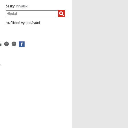
česky
hrvatski
Hledat
rozšířené vyhledávání
.