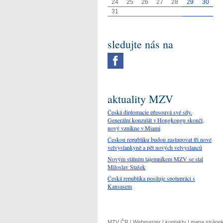
24
25
26
27
28
29
30
31
sledujte nás na
aktuality MZV
Česká diplomacie přesouvá své síly.
Generální konzulát v Hongkongu skončí,
nový vznikne v Miami
Českou republiku budou zastupovat tři nové
velvyslankyně a pět nových velvyslanců
Novým státním tajemníkem MZV se stal
Miloslav Stašek
Česká republika posiluje spolupráci s
Kansasem
MZV ČR
|
Webmaster
|
kontakty
|
mapa stráne