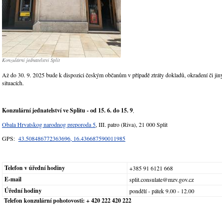
Konzulární jednatelství Split
Až do 30. 9. 2025 bude k dispozici českým občanům v případě ztráty dokladů, okradení či ji
situacích.
Konzulární jednatelství ve Splitu - od 15. 6. do 15. 9
.
Obala Hrvatskog narodnog preporoda 5
, III. patro (Riva), 21 000 Split
GPS:
43.508486772363696, 16.436687590011985
Telefon v úřední hodiny
+385 91 6121 668
E-mail
split.consulate@mzv.gov.cz
Úřední hodiny
pondělí - pátek 9.00 - 12.00
Telefon konzulární pohotovosti:
+ 420 222 420 222