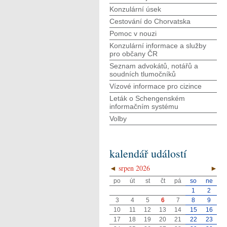
Konzulární úsek
Cestování do Chorvatska
Pomoc v nouzi
Konzulární informace a služby
pro občany ČR
Seznam advokátů, notářů a
soudních tlumočníků
Vízové informace pro cizince
Leták o Schengenském
informačním systému
Volby
kalendář událostí
◄
srpen 2026
►
po
út
st
čt
pá
so
ne
1
2
3
4
5
6
7
8
9
10
11
12
13
14
15
16
17
18
19
20
21
22
23