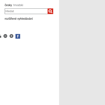
česky
hrvatski
Hledat
rozšířené vyhledávání