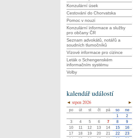
Konzulární úsek
Cestování do Chorvatska
Pomoc v nouzi
Konzulární informace a služby
pro občany ČR
Seznam advokátů, notářů a
soudních tlumočníků
Vízové informace pro cizince
Leták o Schengenském
informačním systému
Volby
kalendář událostí
◄
srpen 2026
►
po
út
st
čt
pá
so
ne
1
2
3
4
5
6
7
8
9
10
11
12
13
14
15
16
17
18
19
20
21
22
23