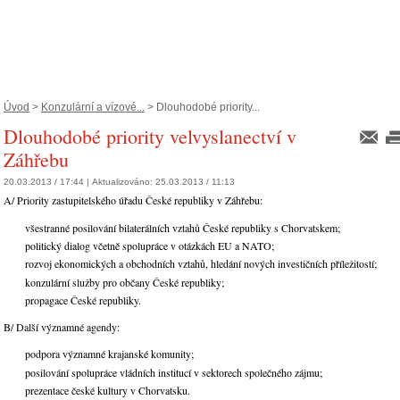
Úvod
>
Konzulární a vízové...
> Dlouhodobé priority...
Dlouhodobé priority velvyslanectví v
Záhřebu
20.03.2013 / 17:44 |
Aktualizováno:
25.03.2013 / 11:13
A/ Priority zastupitelského úřadu České republiky v Záhřebu:
všestranné posilování bilaterálních vztahů České republiky s Chorvatskem;
politický dialog včetně spolupráce v otázkách EU a NATO;
rozvoj ekonomických a obchodních vztahů, hledání nových investičních příležitostí;
konzulární služby pro občany České republiky;
propagace České republiky.
B/ Další významné agendy:
podpora významné krajanské komunity;
posilování spolupráce vládních institucí v sektorech společného zájmu;
prezentace české kultury v Chorvatsku.