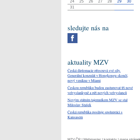
24
25
26
27
28
29
30
31
sledujte nás na
aktuality MZV
Česká diplomacie přesouvá své síly.
Generální konzulát v Hongkongu skončí,
nový vznikne v Miami
Českou republiku budou zastupovat tři nové
velvyslankyně a pět nových velvyslanců
Novým státním tajemníkem MZV se stal
Miloslav Stašek
Česká republika posiluje spolupráci s
Kansasem
MZV ČR
|
Webmaster
|
kontakty
|
mapa stráne