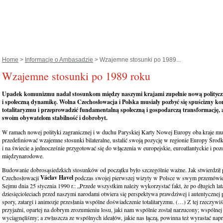
Home
>
Informacje o Ambasadzie
> Wzajemne stosunki po 1989...
Wzajemne stosunki po 1989 roku
Upadek komunizmu nadał stosunkom między naszymi krajami zupełnie nową politycz
i społeczną dynamikę. Wolna Czechosłowacja i Polska musiały pozbyć się spuścizny k
totalitaryzmu i przeprowadzić fundamentalną społeczną i gospodarczą transformację,
swoim obywatelom stabilność i dobrobyt.
W ramach nowej polityki zagranicznej i w duchu Paryskiej Karty Nowej Europy oba kraje mu
przedefiniować wzajemne stosunki bilateralne, ustalić swoją pozycję w regionie Europy Śr
i na świecie a jednocześnie przygotować się do włączenia w europejskie, euroatlantyckie i pozo
międzynarodowe.
Budowanie dobrosąsiedzkich stosunków od początku było szczególnie ważne. Jak stwierdził 
Václav Havel
Czechosłowacji
podczas swojej pierwszej wizyty w Polsce w swym przemówie
Sejmu dnia 25 stycznia 1990 r.: „Przede wszystkim należy wykorzystać fakt, że po długich lat
dziesięcioleciach przed naszymi narodami otwiera się perspektywa prawdziwej i autentycznej
spory, zatargi i animozje przesłania wspólne doświadczenie totalitaryzmu. (…) Z tej rzeczywiś
przyjaźni, opartej na dobrym zrozumieniu losu, jaki nam wspólnie został narzucony; wspólnej 
wyciągnęliśmy; a zwłaszcza ze wspólnych ideałów, jakie nas łączą, powinna też wyrastać na