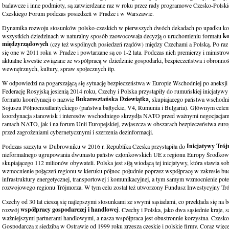
badawcze i inne podmioty, są zatwierdzane raz w roku przez rady programowe Czesko-Polski
Czeskiego Forum podczas posiedzeń w Pradze i w Warszawie.
Dynamika rozwoju stosunków polsko-czeskich w pierwszych dwóch dekadach po upadku 
ko
wszystkich dziedzinach w naturalny sposób zaowocowała decyzją o uruchomieniu formatu
międzyrządowych
(czy też wspólnych posiedzeń rządów) między Czechami a Polską. Po raz
się one w 2011 roku w Pradze i powtarzane są co 1-2 lata. Podczas nich premierzy i ministr
aktualne kwestie związane ze współpracą w dziedzinie gospodarki, bezpieczeństwa i obronnoś
wewnętrznych, kultury, spraw społecznych itp.
W odpowiedzi na pogarszającą się sytuację bezpieczeństwa w Europie Wschodniej po aneksj
Federację Rosyjską jesienią 2014 roku, Czechy i Polska przystąpiły do ​​rumuńskiej inicjatyw
Bukaresztańska Dziewiątka
formatu koordynacji o nazwie
, skupiającego państwa wschodn
Sojuszu Północnoatlantyckiego (państwa bałtyckie, V4, Rumunia i Bułgaria). Głównym celem
koordynacja stanowisk i interesów wschodniego skrzydła NATO przed ważnymi negocjacja
ramach NATO, jak i na forum Unii Europejskiej, zwłaszcza w obszarach bezpieczeństwa euro
przed zagrożeniami cybernetycznymi i szerzenia dezinformacji.
Inicjatywy Tró
Podczas szczytu w Dubrowniku w 2016 r. Republika Czeska przystąpiła do ​​
nieformalnego ugrupowania dwunastu państw członkowskich UE z regionu Europy Środko
skupiającego 112 milionów obywateli. Polska jest siłą wiodącą tej inicjatywy, która stawia sob
wzmocnienie połączeń regionu w kieruku północ-południe poprzez współpracę w zakresie b
infrastruktury energetycznej, transportowej i komunikacyjnej, a tym samym wzmocnienie pote
rozwojowego regionu Trójmorza. W tym celu został też utworzony Fundusz Inwestycyjny Tr
Czechy od 30 lat cieszą się najlepszymi stosunkami ze swymi sąsiadami, co przekłada się na
współpracy gospodarczej i handlowej
rozwój
. Czechy i Polska, jako dwa sąsiednie kraje, są
ważniejszymi partnerami handlowymi, a nasza współpraca jest obustronnie korzystna. Czesko
Gospodarcza z siedzibą w Ostrawie od 1999 roku zrzesza czeskie i polskie firmy. Coraz więce