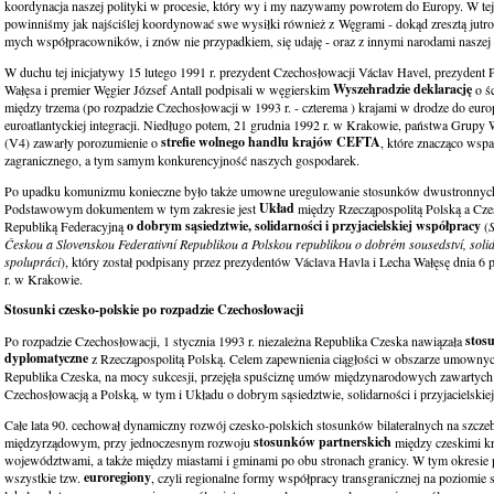
koordynacja naszej polityki w procesie, który wy i my nazywamy powrotem do Europy. W tej
powinniśmy jak najściślej koordynować swe wysiłki również z Węgrami - dokąd zresztą jutr
mych współpracowników, i znów nie przypadkiem, się udaję - oraz z innymi narodami naszej 
W duchu tej inicjatywy 15 lutego 1991 r. prezydent Czechosłowacji Václav Havel, prezydent 
Wyszehradzie deklarację
Wałęsa i premier Węgier József Antall podpisali w węgierskim
o śc
między trzema (po rozpadzie Czechosłowacji w 1993 r. - czterema ) krajami w drodze do europ
euroatlantyckiej integracji. Niedługo potem, 21 grudnia 1992 r. w Krakowie, państwa Grupy 
strefie wolnego handlu krajów CEFTA
(V4) zawarły porozumienie o
, które znacząco wsp
zagranicznego, a tym samym konkurencyjność naszych gospodarek.
Po upadku komunizmu konieczne było także umowne uregulowanie stosunków dwustronnych
Układ
Podstawowym dokumentem w tym zakresie jest
między Rzecząpospolitą Polską a Cze
o dobrym sąsiedztwie, solidarności i przyjacielskiej współpracy
Republiką Federacyjną
(
Českou a Slovenskou Federativní Republikou a Polskou republikou o dobrém sousedství, solida
spolupráci
), który został podpisany przez prezydentów Václava Havla i Lecha Wałęsę dnia 6 
r. w Krakowie.
Stosunki czesko-polskie po rozpadzie Czechosłowacji
stos
Po rozpadzie Czechosłowacji, 1 stycznia 1993 r. niezależna Republika Czeska nawiązała
dyplomatyczne
z Rzecząpospolitą Polską. Celem zapewnienia ciągłości w obszarze umowny
Republika Czeska, na mocy sukcesji, przejęła spuściznę umów międzynarodowych zawartych
Czechosłowacją a Polską, w tym i Układu o dobrym sąsiedztwie, solidarności i przyjacielskie
Całe lata 90. cechował dynamiczny rozwój czesko-polskich stosunków bilateralnych na szcze
stosunków partnerskich
międzyrządowym, przy jednoczesnym rozwoju
między czeskimi kr
województwami, a także między miastami i gminami po obu stronach granicy. W tym okresie
euroregiony
wszystkie tzw.
, czyli regionalne formy współpracy transgranicznej na poziomi