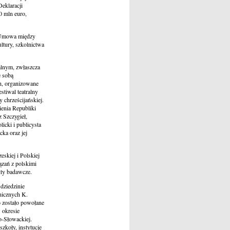
Deklaracji
0 mln euro,
 Umowa między
ltury, szkolnictwa
alnym, zwłaszcza
e sobą
h, organizowane
stiwal teatralny
 chrześcijańskiej.
ienia Republiki
z Szczygieł,
icki i publicysta
ka oraz jej
eskiej i Polskiej
ązań z polskimi
kty badawcze.
dziedzinie
anicznych K.
 zostało powołane
 okresie
o-Słowackiej.
zkoły, instytucje