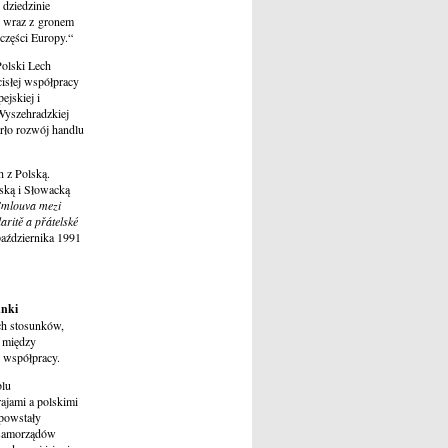
 dziedzinie
o wraz z gronem
części Europy.“
Polski Lech
isłej współpracy
ejskiej i
Wyszehradzkiej
arło rozwój handlu
 z Polską.
ską i Słowacką
Smlouva mezi
ritě a přátelské
października 1991
unki
ch stosunków,
 między
j współpracy.
blu
ajami a polskimi
 powstały
e samorządów