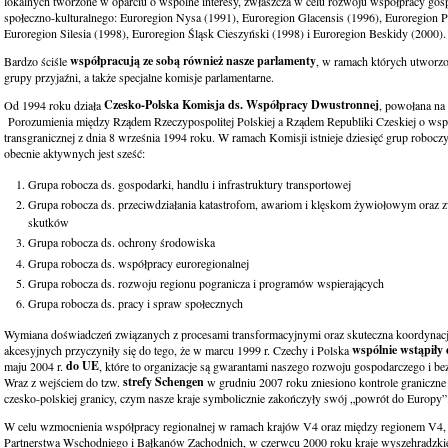
lokalnych tworzone w oparciu o wspólne interesy, zwłaszcza w celu rozwoju współpracy gosp
społeczno-kulturalnego: Euroregion Nysa (1991), Euroregion Glacensis (1996), Euroregion P
Euroregion Silesia (1998), Euroregion Śląsk Cieszyński (1998) i Euroregion Beskidy (2000).
współpracują ze sobą również nasze parlamenty
Bardzo ściśle
, w ramach których utworz
grupy przyjaźni, a także specjalne komisje parlamentarne.
Czesko-Polska Komisja ds. Współpracy Dwustronnej
Od 1994 roku działa
, powołana na
Porozumienia między Rządem Rzeczypospolitej Polskiej a Rządem Republiki Czeskiej o wsp
transgranicznej z dnia 8 września 1994 roku. W ramach Komisji istnieje dziesięć grup roboczy
obecnie aktywnych jest sześć:
Grupa robocza ds. gospodarki, handlu i infrastruktury transportowej
Grupa robocza ds. przeciwdziałania katastrofom, awariom i klęskom żywiołowym oraz z
skutków
Grupa robocza ds. ochrony środowiska
Grupa robocza ds. współpracy euroregionalnej
Grupa robocza ds. rozwoju regionu pogranicza i programów wspierających
Grupa robocza ds. pracy i spraw społecznych
Wymiana doświadczeń związanych z procesami transformacyjnymi oraz skuteczna koordynacja
wspólnie wstąpiły
akcesyjnych przyczyniły się do tego, że w marcu 1999 r. Czechy i Polska
do UE
maju 2004 r.
, które to organizacje są gwarantami naszego rozwoju gospodarczego i be
strefy Schengen
Wraz z wejściem do tzw.
w grudniu 2007 roku zniesiono kontrole graniczne 
czesko-polskiej granicy, czym nasze kraje symbolicznie zakończyły swój „powrót do Europy”
W celu wzmocnienia współpracy regionalnej w ramach krajów V4 oraz między regionem V4, 
Partnerstwa Wschodniego i Bałkanów Zachodnich, w czerwcu 2000 roku kraje wyszehradzki