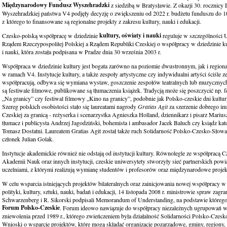
Międzynarodowy Fundusz Wyszehradzki
z siedzibą w Bratysławie. Z okazji 30. rocznicy 
Wyszehradzkiej państwa V4 podjęły decyzję o zwiększeniu od 2022 r. budżetu funduszu do 1
z którego to finansowane są regionalne projekty z zakresu kultury, nauki i edukacji.
kultury, oświaty i nauki
Czesko-polską współpracę w dziedzinie
reguluje w szczególności
Rządem Rzeczypospolitej Polskiej a Rządem Republiki Czeskiej o współpracy w dziedzinie ku
i nauki, która została podpisana w Pradze dnia 30 września 2003 r.
Współpraca w dziedzinie kultury jest bogata zarówno na poziomie dwustronnym, jak i region
w ramach V4. Instytucje kultury, a także zespoły artystyczne czy indywidualni artyści ściśle z
współpracują, odbywa się wymiana wystaw, goszczenie zespołów teatralnych lub muzycznyc
są festiwale filmowe, publikowane są tłumaczenia książek. Tradycją może się poszczycić np. fe
„Na granicy” czy festiwal filmowy „Kino na granicy”, podobnie jak Polsko-czeskie dni kultury
Szereg polskich osobistości stało się laureatami nagrody
Gratias Agit
za szerzenie dobrego im
Czeskiej za granicą - reżyserka i scenarzystka Agnieszka Holland, dziennikarz i pisarz Marius
tłumacz i publicysta Andrzej Jagodziński, bohemista i ambasador Jacek Baluch czy ksiądz katol
Tomasz Dostatni. Laureatem Gratias Agit został także ruch Solidarność Polsko-Czesko-Słowac
członek Julian Golak.
Instytucje akademickie również nie odstają od instytucji kultury. Równolegle ze współpracą Cz
Akademii Nauk oraz innych instytucji, czeskie uniwersytety stworzyły sieć partnerskich powi
uczelniami, z którymi realizują wymianę studentów i profesorów oraz międzynarodowe proje
W celu wsparcia istniejących projektów bilateralnych oraz zainicjowania nowej współpracy w 
polityki, kultury, sztuki, nauki, badań i edukacji, 14 listopada 2008 r. ministrowie spraw zagr
Schwarzenberg i R. Sikorski podpisali Memorandum of Understanding, na podstawie którego
Forum Polsko-Czeskie
. Forum ideowo nawiązuje do współpracy niezależnych ugrupowań w
zniewolenia przed 1989 r., którego zwieńczeniem była działalność Solidarności Polsko-Czesk
Wnioski o wsparcie projektów, które mogą składać organizacje pozarządowe, gminy, regiony, s