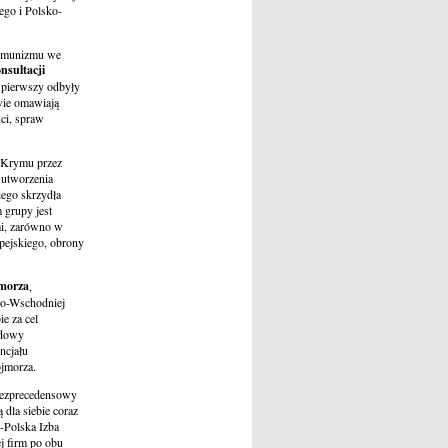
ego i Polsko-
komunizmu we
nsultacji
 pierwszy odbyły
owie omawiają
ci, spraw
i Krymu przez
y utworzenia
iego skrzydła
 grupy jest
mi, zarówno w
pejskiego, obrony
jmorza
,
wo-Wschodniej
ie za cel
udowy
ncjału
ójmorza.
 bezprecedensowy
 dla siebie coraz
-Polska Izba
j firm po obu