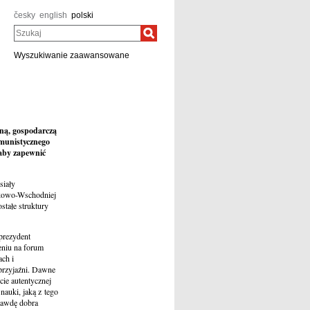
česky
english
polski
Szukaj
Wyszukiwanie zaawansowane
ną, gospodarczą
omunistycznego
 aby zapewnić
siały
odkowo-Wschodniej
stałe struktury
prezydent
niu na forum
ach i
 przyjaźni. Dawne
cie autentycznej
nauki, jaką z tego
prawdę dobra