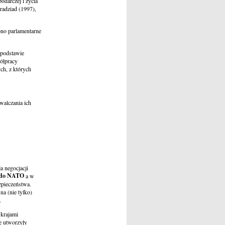
odarczej i życia
radziad (1997),
ono parlamentarne
 podstawie
ółpracy
ch, z których
walczania ich
 negocjacji
do NATO
a w
zpieczeństwa.
na (nie tylko)
.
krajami
e utworzyły