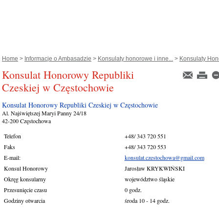
Home
>
Informacje o Ambasadzie
>
Konsulaty honorowe i inne...
>
Konsulaty Hon
Konsulat Honorowy Republiki
Czeskiej w Częstochowie
Konsulat Honorowy Republiki Czeskiej w Częstochowie
Al. Najświętszej Maryi Panny 24/18
42-200 Częstochowa
Telefon
+48/ 343 720 551
Faks
+48/ 343 720 553
E-mail:
konsulat.czestochowa@gmail.com
Konsul Honorowy
Jarosław KRYKWIŃSKI
Okręg konsularny
województwo śląskie
Przesunięcie czasu
0 godz.
Godziny otwarcia
środa 10 - 14 godz.