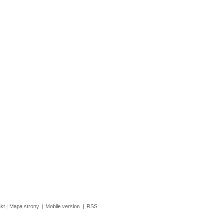
kt
|
Mapa strony
|
Mobile version
|
RSS