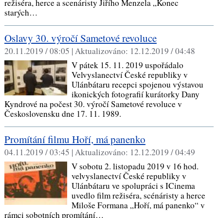
režiséra, herce a scenáristy Jiřího Menzela „Konec
starých…
Oslavy 30. výročí Sametové revoluce
20.11.2019 / 08:05 |
Aktualizováno:
12.12.2019 / 04:48
V pátek 15. 11. 2019 uspořádalo
Velvyslanectví České republiky v
Ulánbátaru recepci spojenou výstavou
ikonických fotografií kurátorky Dany
Kyndrové na počest 30. výročí Sametové revoluce v
Československu dne 17. 11. 1989.
Promítání filmu Hoří, má panenko
04.11.2019 / 03:45 |
Aktualizováno:
12.12.2019 / 04:49
V sobotu 2. listopadu 2019 v 16 hod.
velvyslanectví České republiky v
Ulánbátaru ve spolupráci s ICinema
uvedlo film režiséra, scénáristy a herce
Miloše Formana „Hoří, má panenko“ v
rámci sobotních promítání…