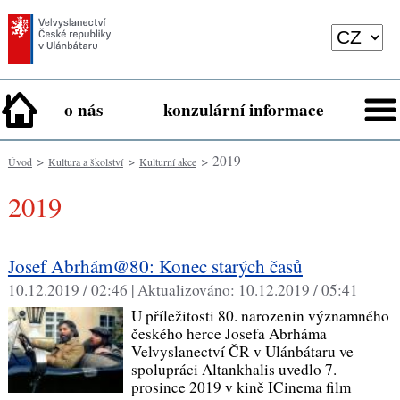
o nás
konzulární informace
>
>
> 2019
Úvod
Kultura a školství
Kulturní akce
2019
Josef Abrhám@80: Konec starých časů
10.12.2019 / 02:46 |
Aktualizováno:
10.12.2019 / 05:41
U příležitosti 80. narozenin významného
českého herce Josefa Abrháma
Velvyslanectví ČR v Ulánbátaru ve
spolupráci Altankhalis uvedlo 7.
prosince 2019 v kině ICinema film