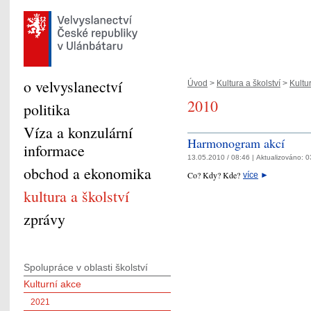
o velvyslanectví
Úvod
>
Kultura a školství
>
Kultu
2010
politika
Víza a konzulární
Harmonogram akcí
informace
13.05.2010 / 08:46 |
Aktualizováno:
0
obchod a ekonomika
Co? Kdy? Kde?
více
►
kultura a školství
zprávy
Spolupráce v oblasti školství
Kulturní akce
2021