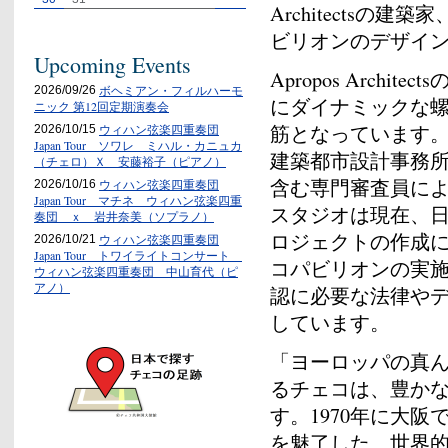
Architects
ビリオンのデザイ
Upcoming Events
Apropos Arch
ボヘミアン・フィルハーモ
2026/09/26
にダイナミックな
ニック 第12回定期演奏会
筋となっています
ウィハン弦楽四重奏団
2026/10/15
Japan Tour ソワレ ミハル・カニュカ
建築都市設計事務所のパ
（チェロ）Ｘ 安藤裕子（ピアノ）
含む専門審査員によって選
ウィハン弦楽四重奏団
2026/10/16
Japan Tour マチネ ウィハン弦楽四重
スタジオは現在、
奏団 ｘ 岩井奈美（ソプラノ）
ロジェクトの作成に
ウィハン弦楽四重奏団
2026/10/21
Japan Tour トワイライトコンサート
コパビリオンの実
ウィハン弦楽四重奏団 中山育代（ピ
アノ）
認に必要な法律や
しています。
「ヨーロッパの真
るチェコは、豊か
す。1970年に大
を魅了した、世界