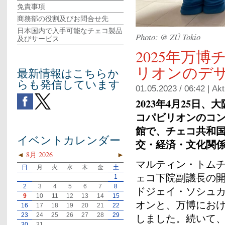
免責事項
商務部の役割及びお問合せ先
日本国内で入手可能なチェコ製品
Photo: @ ZÚ Tokio
及びサービス
2025年万博
リオンのデ
最新情報はこちらか
らも発信しています
01.05.2023 / 06:42 |
Akt
2023年4月25日
コパビリオンのコ
館で、チェコ共和
イベントカレンダー
交・経済・文化関
◄
8月 2026
►
マルティン・トム
日
月
火
水
木
金
土
ェコ下院副議長の
1
2
3
4
5
6
7
8
ドジェイ・ソシュ
9
10
11
12
13
14
15
オンと、万博にお
16
17
18
19
20
21
22
23
24
25
26
27
28
29
しました。続いて、受
30
31