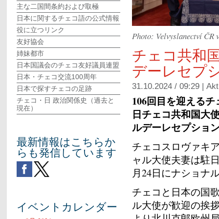
主な二国間条約および取極
日本に関するチェコ語の公式情報
役に立つリンク
Photo: Velvyslanectví ČR 
友好協会
チェコ共和
姉妹都市
デーレセプ
日本国議会のチェコ友好議員連盟
日本・チェコ交流100周年
31.10.2024 / 09:29 |
Akt
日本で探すチェコの足跡
106
回目を迎えるチ
チェコ・日 政治関係史（過去と
現在）
日チェコ共和国大
ルデーレセプショ
最新情報はこちらか
チェコスロヴァキ
らも発信しています
ャル大使夫妻は駐日
月24日にナショナ
チェコと日本の国
ル大使が歓迎の挨
イベントカレンダー
より北川克郎欧州