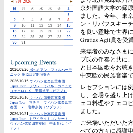
◄
8月 2026
►
京外国語大学の篠
日
月
火
水
木
金
土
ました。今年、東
1
2
3
4
5
6
7
8
ン・リパフスキー
9
10
11
12
13
14
15
を良い意味で世界
16
17
18
19
20
21
22
23
24
25
26
27
28
29
Gratias Agit賞
30
31
来場者のみなさま
プ氏の伴奏と共に
Upcoming Events
と日本国歌をお聴
ボヘミアン・フィルハーモ
2026/09/26
中東欧の民族音楽
ニック 第12回定期演奏会
ウィハン弦楽四重奏団
2026/10/15
レセプションには
Japan Tour ソワレ ミハル・カニュカ
（チェロ）Ｘ 安藤裕子（ピアノ）
し、会場を盛り上
ウィハン弦楽四重奏団
2026/10/16
ェコ料理やチェコ
Japan Tour マチネ ウィハン弦楽四重
奏団 ｘ 岩井奈美（ソプラノ）
ました。
ウィハン弦楽四重奏団
2026/10/21
Japan Tour トワイライトコンサート
ご来場いただいた
ウィハン弦楽四重奏団 中山育代（ピ
アノ）
べての方々に感謝