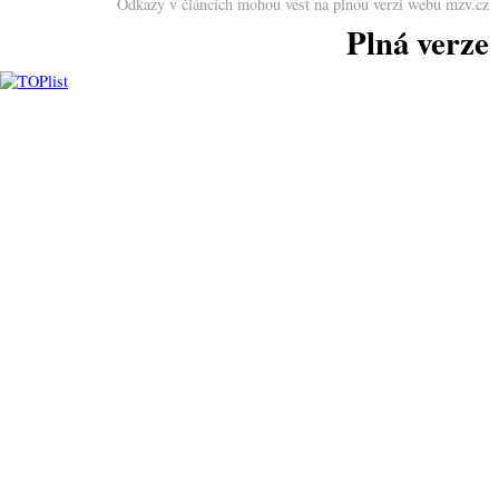
Odkazy v článcích mohou vést na plnou verzi webu mzv.cz
Plná verze