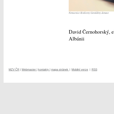
Nemocnice Královny Geraldiny donace
David Černohorský, e
Albánii
MZV ČR
|
Webmaster
|
kontakty
|
mapa stránek
|
Mobilní verze
|
RSS