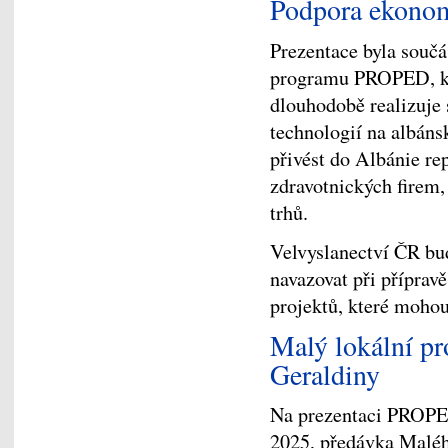
Podpora ekonom
Prezentace byla součá
programu PROPED, kt
dlouhodobě realizuje 
technologií na albán
přivést do Albánie re
zdravotnických firem,
trhů.
Velvyslanectví ČR bu
navazovat při příprav
projektů, které mohou
Malý lokální pr
Geraldiny
Na prezentaci PROPED
2025, předávka Maléh