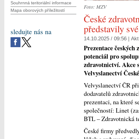
Souhrnná teritoriální informace
Foto: MZV
Mapa oborových příležitostí
České zdravotn
představily své
sledujte nás na
14.10.2025 / 09:56 |
Akt
Prezentace českých 
potenciál pro spolu
zdravotnictví. Akce 
Velvyslanectví České
Velvyslanectví ČR při
dodavatelů zdravotn
prezentaci, na které 
společností: Linet (
BTL – Zdravotnická t
České firmy předvedly