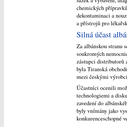
lůžek a vybavení, diag
chemických přípravků 
dekontaminaci a nouz
a přístrojů pro lékařs
Silná účast alb
Za
albánskou stranu se
soukromých nemocnic, 
zástupci distributorů
byla Tiranská obchod
mezi českými výrobci
Účastníci ocenili mo
technologiemi a disku
zavedení do albánské
byly vnímány jako vyso
konkurenceschopné ve 