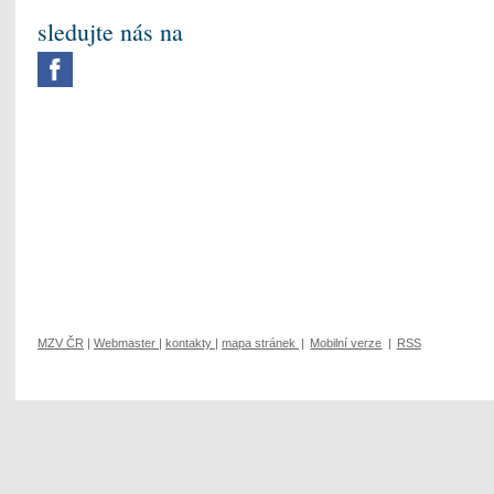
sledujte nás na
MZV ČR
|
Webmaster
|
kontakty
|
mapa stránek
|
Mobilní verze
|
RSS