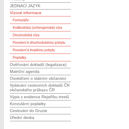
JEDNACÍ JAZYK
Vízové informace
Formuláře
Krátkodobá (schengenská) víza
Dlouhodobá víza
Povolení k dlouhodobému pobytu
Povolení k trvalému pobytu
Poplatky
Ověřování dokladů (legalizace)
Matriční agenda
Osvědčení o státním občanství
Vydávání cestovních dokladů ČR
občanského průkazu ČR
Výpis z evidence Rejstříku trestů
Konzulární poplatky
Cestování do Gruzie
Úřední deska