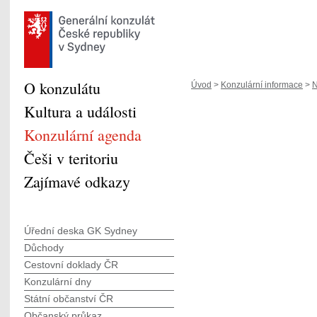
O konzulátu
Úvod
>
Konzulární informace
>
N
Kultura a události
Konzulární agenda
Češi v teritoriu
Zajímavé odkazy
Úřední deska GK Sydney
Důchody
Cestovní doklady ČR
Konzulární dny
Státní občanství ČR
Občanský průkaz