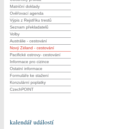
Matriční doklady
Ověřovací agenda
Výpis z Rejstříku trestů
Seznam překladatelů
Volby
Austrálie - cestování
Nový Zéland - cestování
Pacifické ostrovy- cestování
Informace pro cizince
Ostatní informace
Formuláře ke stažení
Konzulární poplatky
CzechPOINT
kalendář událostí