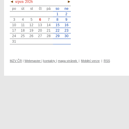
◄
srpen 2026
►
po
út
st
čt
pá
so
ne
1
2
3
4
5
6
7
8
9
10
11
12
13
14
15
16
17
18
19
20
21
22
23
24
25
26
27
28
29
30
31
MZV ČR
|
Webmaster
|
kontakty
|
mapa stránek
|
Mobilní verze
|
RSS