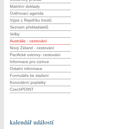
Matriční doklady
Ověřovací agenda
Výpis z Rejstříku trestů
Seznam překladatelů
Volby
Austrálie - cestování
Nový Zéland - cestování
Pacifické ostrovy- cestování
Informace pro cizince
Ostatní informace
Formuláře ke stažení
Konzulární poplatky
CzechPOINT
kalendář událostí