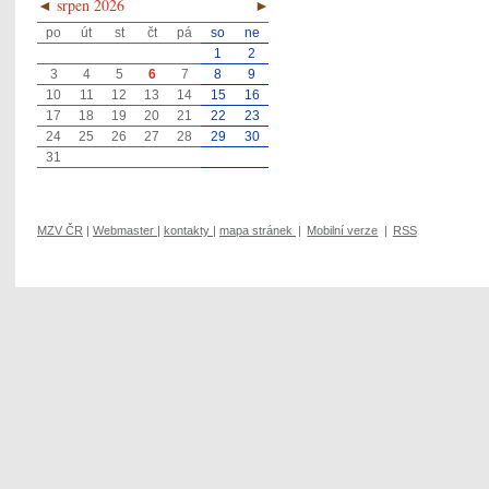
◄
srpen 2026
►
po
út
st
čt
pá
so
ne
1
2
3
4
5
6
7
8
9
10
11
12
13
14
15
16
17
18
19
20
21
22
23
24
25
26
27
28
29
30
31
MZV ČR
|
Webmaster
|
kontakty
|
mapa stránek
|
Mobilní verze
|
RSS