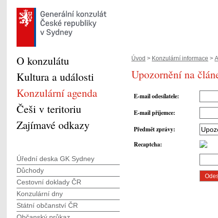
O konzulátu
Úvod
>
Konzulární informace
>
A
Upozornění na článe
Kultura a události
Konzulární agenda
E-mail odesílatele
:
Češi v teritoriu
E-mail příjemce
:
Zajímavé odkazy
Předmět zprávy
:
Recaptcha
:
Úřední deska GK Sydney
Důchody
Cestovní doklady ČR
Konzulární dny
Státní občanství ČR
Občanský průkaz