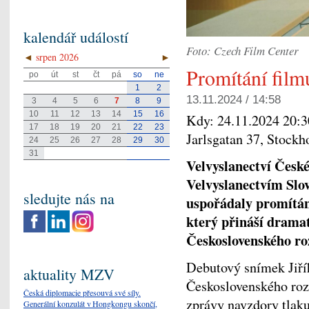
kalendář událostí
Foto: Czech Film Center
◄
srpen 2026
►
Promítání film
po
út
st
čt
pá
so
ne
1
2
13.11.2024 / 14:58
3
4
5
6
7
8
9
10
11
12
13
14
15
16
Kdy:
24.11.2024 20:3
17
18
19
20
21
22
23
Jarlsgatan 37, Stock
24
25
26
27
28
29
30
31
Velvyslanectví Česk
Velvyslanectvím Slo
sledujte nás na
uspořádaly promítání
který přináší dramat
Československého roz
Debutový snímek Jiříh
aktuality MZV
Československého rozh
Česká diplomacie přesouvá své síly.
zprávy navzdory tlaku
Generální konzulát v Hongkongu skončí,