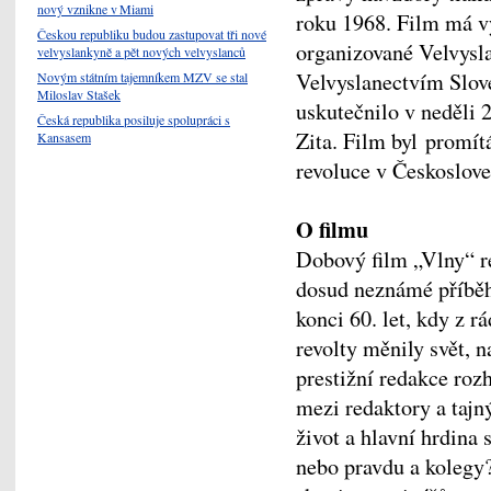
nový vznikne v Miami
roku 1968. Film má v
Českou republiku budou zastupovat tři nové
organizované Velvysl
velvyslankyně a pět nových velvyslanců
Velvyslanectvím Slov
Novým státním tajemníkem MZV se stal
Miloslav Stašek
uskutečnilo v neděli 
Česká republika posiluje spolupráci s
Zita. Film byl promít
Kansasem
revoluce v Českoslove
O filmu
Dobový film „Vlny“ re
dosud neznámé příběh
konci 60. let, kdy z r
revolty měnily svět, n
prestižní redakce roz
mezi redaktory a tajn
život a hlavní hrdina 
nebo pravdu a kolegy