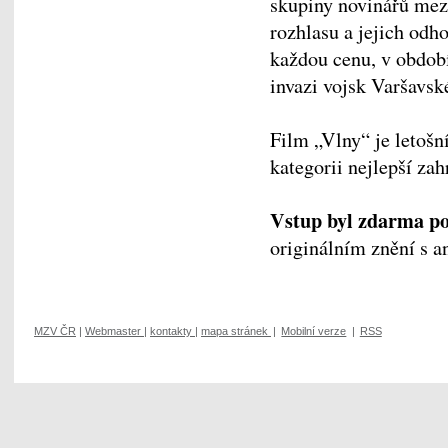
skupiny novinářů mez
rozhlasu a jejich odh
každou cenu, v období
invazi vojsk Varšavsk
Film „Vlny“ je letoš
kategorii nejlepší zah
Vstup byl zdarma po 
originálním znění s a
MZV ČR
|
Webmaster
|
kontakty
|
mapa stránek
|
Mobilní verze
|
RSS