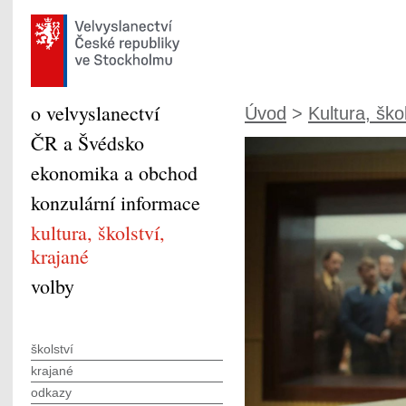
o velvyslanectví
Úvod
>
Kultura, škol
ČR a Švédsko
ekonomika a obchod
konzulární informace
kultura, školství,
krajané
volby
školství
krajané
odkazy