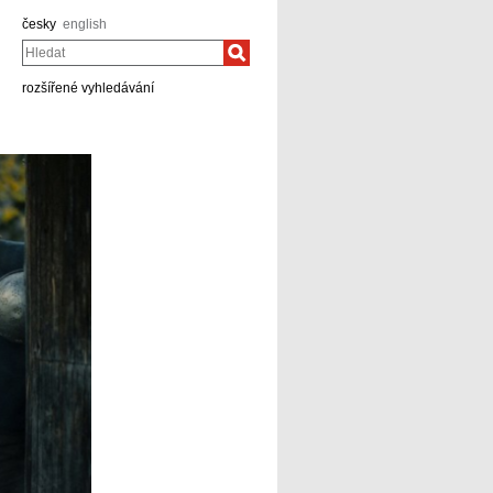
česky
english
Hledat
rozšířené vyhledávání