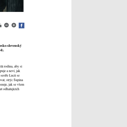
esko-slovenský
4).
lá rodina, aby si
puje a neví, jak
sestře Lucii se
vat, strýc Šupina
snuje, jak se všem
t odhalujících