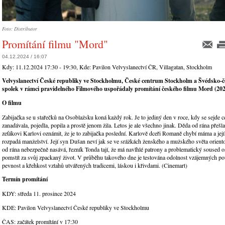
Foto: Distributor
Promítání filmu "Mord"
04.12.2024 / 16:07
Kdy:
11.12.2024 17:30 - 19:30
, Kde:
Pavilon Velvyslanectví ČR, Villagatan, Stockholm
Velvyslanectví České republiky ve Stockholmu, České centrum Stockholm a Švédsko-č
spolek v rámci pravidelného Filmového uspořádaly promítání českého filmu Mord (202
O filmu
Zabijačka se u stařečků na Osoblažsku koná každý rok. Je to jediný den v roce, kdy se sejde ce
zanadávala, pojedla, popila a prostě jenom žila. Letos je ale všechno jinak. Děda od rána přešla
zeťákovi Karlovi oznámit, že je to zabijačka poslední. Karlově dceři Romaně chybí máma a její 
rozpadá manželství. Její syn Dušan neví jak se ve srážkách ženského a mužského světa oriento
od rána nebezpečně nasává, řezník Tonda tají, že má navlhlé patrony a problematický soused o
pomstít za svůj zpackaný život. V průběhu takového dne je testována odolnost vzájemných pou
pevnost a křehkost vztahů utvářených tradicemi, láskou i křivdami. (Cinemart)
Termín promítání
KDY: středa 11. prosince 2024
KDE: Pavilon Velvyslanectví České republiky ve Stockholmu
ČAS: začátek promítání v 17:30