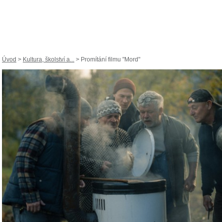
Úvod
>
Kultura, školství a...
> Promítání filmu "Mord"