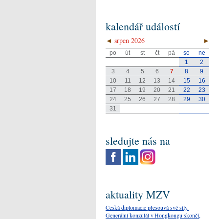
kalendář událostí
◄
srpen 2026
►
po
út
st
čt
pá
so
ne
1
2
3
4
5
6
7
8
9
10
11
12
13
14
15
16
17
18
19
20
21
22
23
24
25
26
27
28
29
30
31
sledujte nás na
aktuality MZV
Česká diplomacie přesouvá své síly.
Generální konzulát v Hongkongu skončí,