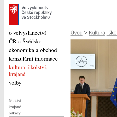
o velvyslanectví
Úvod
>
Kultura, škol
ČR a Švédsko
ekonomika a obchod
konzulární informace
kultura, školství,
krajané
volby
školství
krajané
odkazy