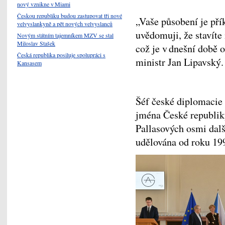
nový vznikne v Miami
Českou republiku budou zastupovat tři nové
„Vaše působení je př
velvyslankyně a pět nových velvyslanců
uvědomuji, že stavít
Novým státním tajemníkem MZV se stal
Miloslav Stašek
což je v dnešní době 
Česká republika posiluje spolupráci s
ministr Jan Lipavský
Kansasem
Šéf české diplomacie 
jména České republik
Pallasových osmi dalš
udělována od roku 199