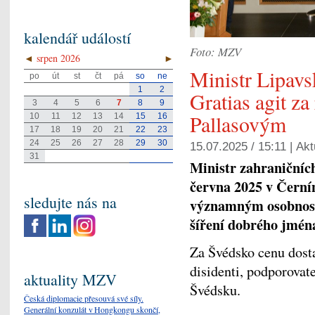
kalendář událostí
Foto: MZV
◄
srpen 2026
►
Ministr Lipavs
po
út
st
čt
pá
so
ne
1
2
Gratias agit z
3
4
5
6
7
8
9
Pallasovým
10
11
12
13
14
15
16
17
18
19
20
21
22
23
24
25
26
27
28
29
30
15.07.2025 / 15:11 |
Akt
31
Ministr zahraničních
června 2025 v Černí
sledujte nás na
významným osobnoste
šíření dobrého jmén
Za Švédsko cenu dosta
disidenti, podporovat
aktuality MZV
Švédsku.
Česká diplomacie přesouvá své síly.
Generální konzulát v Hongkongu skončí,