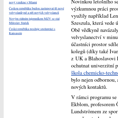
Novinkou letošního se
nový vznikne v Miami
výzkumnou práci prost
Českou republiku budou zastupovat tři nové
velvyslankyně a pět nových velvyslanců
využily například Len
Novým státním tajemníkem MZV se stal
Szeszula, která vede
Miloslav Stašek
Obě vědkyně navázaly 
Česká republika posiluje spolupráci s
Kansasem
velvyslanectví v min
účastníci prostor sdíl
kolegů (díky také Iv
z UK a Blahoslavovi R
ochutnat univerzitní 
škola chemicko-techn
bylo nejen odbornou, a
nových kontaktů.
V rámci programu se 
Ekblom, profesorem
Lundströmem ze sport