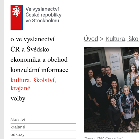
o velvyslanectví
Úvod
>
Kultura, škol
ČR a Švédsko
ekonomika a obchod
konzulární informace
kultura, školství,
krajané
volby
školství
krajané
odkazy
Foto: Jiří Strouhal