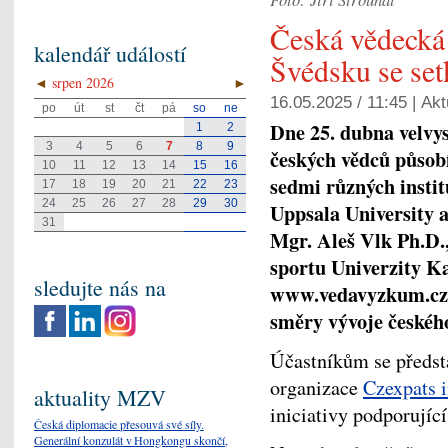
Česká vědecká
kalendář událostí
Švédsku se set
◄
srpen 2026
►
16.05.2025 / 11:45 |
Akt
po
út
st
čt
pá
so
ne
Dne 25. dubna velvys
1
2
3
4
5
6
7
8
9
českých vědců působí
10
11
12
13
14
15
16
sedmi různých institu
17
18
19
20
21
22
23
24
25
26
27
28
29
30
Uppsala University 
31
Mgr. Aleš Vlk Ph.D.
sportu Univerzity Ka
sledujte nás na
www.vedavyzkum.cz, 
směry vývoje českéh
Účastníkům se předst
organizace
Czexpats 
aktuality MZV
iniciativy podporující
Česká diplomacie přesouvá své síly.
Generální konzulát v Hongkongu skončí,