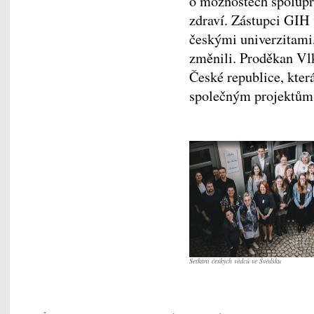
o možnostech spoluprá
zdraví. Zástupci GIH 
českými univerzitami, 
změnili. Proděkan Vl
České republice, kte
společným projektům
Setkání českých vědců ve Švédsku