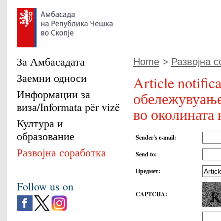
За Амбасадата
Home
>
Развојна с
Заемни односи
Article notifi
Информации за
обележувуање
виза/Informata për vizë
во околината 
Култура и
образование
Sender's e-mail
:
Развојна соработка
Send to
:
Предмет
:
Follow us on
CAPTCHA
: