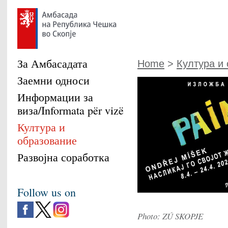
За Амбасадата
Home
>
Култура и
Заемни односи
Информации за
виза/Informata për vizë
Култура и
образование
Развојна соработка
Follow us on
Photo: ZÚ SKOPJE