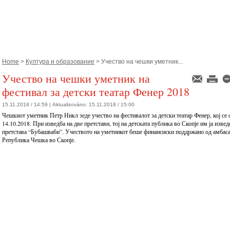
Home
>
Култура и образование
> Учество на чешки уметник...
Учество на чешки уметник на
фестивал за детски театар Фенер 2018
15.11.2018 / 14:59 |
Aktualizováno:
15.11.2018 / 15:00
Чешкиот уметник Петр Никл зеде учество на фестивалот за детски театар Фенер, кој се
14.10.2018. При изведба на две претстави, тој на детската публика во Скопје им ја извед
претстава “Бубашваби”. Учеството на уметникот беше финансиски поддржано од амбаса
Република Чешка во Скопје.