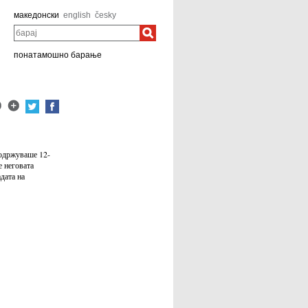
македонски
english
česky
барај
понатамошно барање
 одржуваше 12-
е неговата
дата на