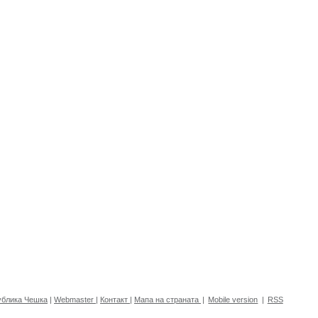
ублика Чешка
|
Webmaster
|
Контакт
|
Мапа на страната
|
Mobile version
|
RSS