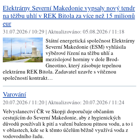
Elektrárny Severní Makedonie vypsaly nový tendr
na těžbu uhlí v REK Bitola za více než 15 milionů
eur
31.07.2026 / 10:29 |
Aktualizováno:
05.08.2026 / 11:18
Státní energetická společnost Elektrárny
Severní Makedonie (ESM) vyhlásila
výběrové řízení na těžbu uhlí a
mezislojové horniny v dole Brod-
Gneotino, který zásobuje tepelnou
elektrárnu REK Bitola. Zadavatel uzavře s vítěznou
společností kontrakt…
Varování
20.07.2026 / 11:20 |
Aktualizováno:
20.07.2026 / 11:24
Velvyslanectví ČR ve Skopji doporučuje občanům
cestujícím do Severní Makedonie, aby z hygienických
důvodů používali k pití a vaření balenou pitnou vodu, a to i
v oblastech, kde se k těmto účelům běžně využívá voda z
vodovodního řadu.