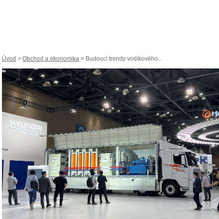
Úvod
>
Obchod a ekonomika
> Budoucí trendy vodíkového...