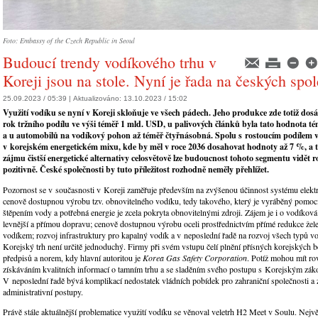
Foto: Embassy of the Czech Republic in Seoul
Budoucí trendy vodíkového trhu v
Koreji jsou na stole. Nyní je řada na českých spo
25.09.2023 / 05:39 |
Aktualizováno:
13.10.2023 / 15:02
Využití vodíku se nyní v Koreji skloňuje ve všech pádech. Jeho produkce zde totiž dos
rok tržního podílu ve výši téměř 1 mld. USD, u palivových článků byla tato hodnota 
a u automobilů na vodíkový pohon až téměř čtyřnásobná. Spolu s rostoucím podílem 
v korejském energetickém mixu, kde by měl v roce 2036 dosahovat hodnoty až 7 %, a 
zájmu čistší energetické alternativy celosvětově lze budoucnost tohoto segmentu vidět 
pozitivně. České společnosti by tuto příležitost rozhodně neměly přehlížet.
Pozornost se v současnosti v Koreji zaměřuje především na zvýšenou účinnost systému elekt
cenově dostupnou výrobu tzv. obnovitelného vodíku, tedy takového, který je vyráběný pomocí
štěpením vody a potřebná energie je zcela pokryta obnovitelnými zdroji. Zájem je i o vodíková
levnější a přímou dopravu; cenově dostupnou výrobu oceli prostřednictvím přímé redukce žel
vodíkem; rozvoj infrastruktury pro kapalný vodík a v neposlední řadě na rozvoj všech typů vo
Korejský trh není určitě jednoduchý. Firmy při svém vstupu čelí plnění přísných korejských 
předpisů a norem, kdy hlavní autoritou je
Korea Gas Safety Corporation
. Potíž mohou mít ro
získáváním kvalitních informací o tamním trhu a se sladěním svého postupu s Korejským zá
V neposlední řadě bývá komplikací nedostatek vládních pobídek pro zahraniční společnosti a
administrativní postupy.
Právě stále aktuálnější problematice využití vodíku se věnoval veletrh H2 Meet v Soulu. Nejvě