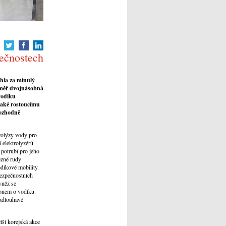
lečnostech
áhla za minulý
téměř dvojnásobná
vodíku
také rostoucímu
rozhodně
rolýzy vody pro
 elektrolyzérů
 potrubí pro jeho
ezné rudy
díkové mobility.
bezpečnostních
vněž se
konem o vodíku.
 zdlouhavé
tší korejská akce