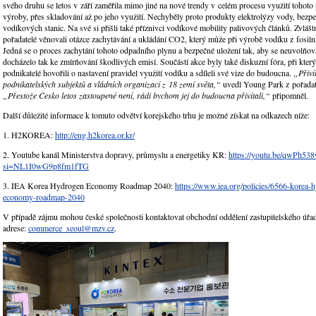
svého druhu se letos v září zaměřila mimo jiné na nové trendy v celém procesu využití tohoto
výroby, přes skladování až po jeho využití. Nechyběly proto produkty elektrolýzy vody, bezpe
vodíkových stanic. Na své si přišli také příznivci vodíkové mobility palivových článků. Zvlášt
pořadatelé věnovali otázce zachytávání a ukládání CO2, který může při výrobě vodíku z fosilní
Jedná se o proces zachytání tohoto odpadního plynu a bezpečné uložení tak, aby se neuvolňov
docházelo tak ke zmírňování škodlivých emisí. Součástí akce byly také diskuzní fóra, při kterých
podnikatelé hovořili o nastavení pravidel využití vodíku a sdíleli své vize do budoucna.
„Přiví
podnikatelských subjektů a vládních organizací z 18 zemí světa,“
uvedl Young Park z pořada
„Přestože Česko letos zastoupené není, rádi bychom jej do budoucna přivítali,“
připomněl.
Další důležité informace k tomuto odvětví korejského trhu je možné získat na odkazech níže:
1. H2KOREA:
http://eng.h2korea.or.kr/
2. Youtube kanál Ministerstva dopravy, průmyslu a energetiky KR:
https://youtu.be/qwPh5
si=NL1I0wG9p8fm1fTG
3. IEA Korea Hydrogen Economy Roadmap 2040:
https://www.iea.org/policies/6566-korea-
economy-roadmap-2040
V případě zájmu mohou české společnosti kontaktovat obchodní oddělení zastupitelského úř
adrese:
commerce_seoul@mzv.cz
.