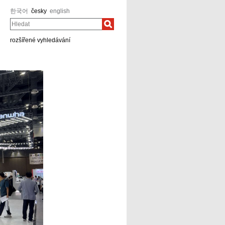
한국어
česky
english
Hledat
rozšířené vyhledávání