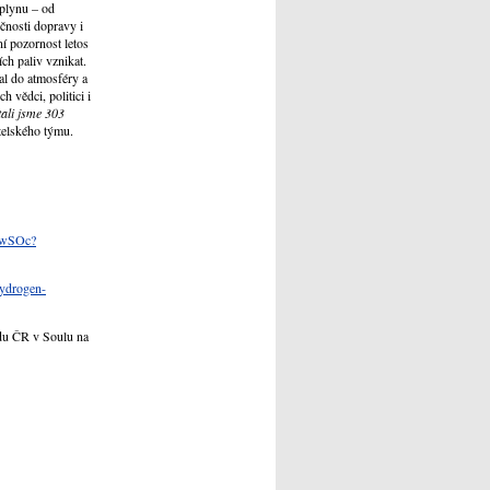
 plynu – od
čnosti dopravy i
ní pozornost letos
ch paliv vznikat.
al do atmosféry a
 vědci, politici i
tali jsme 303
telského týmu.
38wSOc?
hydrogen-
adu ČR v Soulu na