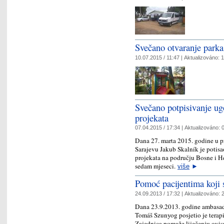
Svečano otvaranje parka
10.07.2015 / 11:47 |
Aktualizováno:
1
Svečano potpisivanje ugo
projekata
07.04.2015 / 17:34 |
Aktualizováno:
0
Dana 27. marta 2015. godine u 
Sarajevu Jakub Skalník je potis
projekata na području Bosne i He
sedam mjeseci.
više
►
Pomoć pacijentima koji s
24.09.2013 / 17:32 |
Aktualizováno:
2
Dana 23.9.2013. godine ambasad
Tomáš Szunyog posjetio je terapi
Zajednica pomaže liječenju ovisno