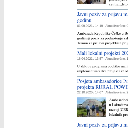
centra, „Ist
Javni poziv za prijavu m
godinu
01.09.2021 / 14:19 |
Aktualizováno:
0
Ambasada Republike Češke u Bos
godišnji poziv za podnošenje za
Termin za prijavu projektnih pri
Mali lokalni projekti 20
16.04.2021 / 13:57 |
Aktualizováno:
1
U sklopu programa podrške mali
implementirati dva projekta iz o
Posjeta ambasadorice Iv
projekta RURAL POW
22.10.2020 / 14:07 |
Aktualizováno:
2
Ambasadoric
u Laktašima
razvoj (CERD
lokalnih pr
Javni poziv za prijavu m