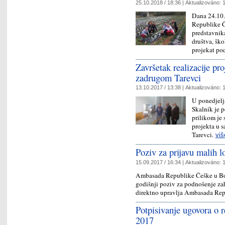
25.10.2018 / 18:36 |
Aktualizováno:
1
Dana 24.10.
Republike Č
predstavnik
društva, ško
projekat p
Završetak realizacije p
zadrugom Tarevci
13.10.2017 / 13:38 |
Aktualizováno:
1
U ponedjelj
Skalník je p
prilikom je
projekta u 
Tarevci.
viš
Poziv za prijavu malih l
15.09.2017 / 16:34 |
Aktualizováno:
1
Ambasada Republike Češke u Bos
godišnji poziv za podnošenje za
direktno upravlja Ambasada Rep
Potpisivanje ugovora o r
2017