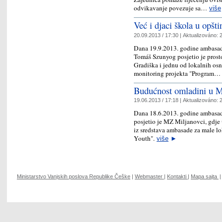
odvikavanje povezuje sa…
više
Već i djaci škola u opšti
20.09.2013 / 17:30 |
Aktualizováno:
2
Dana 19.9.2013. godine ambasad
Tomáš Szunyog posjetio je prosto
Gradiška i jednu od lokalnih osn
monitoring projekta "Program
Budućnost omladini u M
19.06.2013 / 17:18 |
Aktualizováno:
2
Dana 18.6.2013. godine ambasad
posjetio je MZ Miljanovci, gdje
iz sredstava ambasade za male lok
Youth".
više
►
Ministarstvo Vanjskih poslova Republike Češke
|
Webmaster
|
Kontakti
|
Mapa sajta
|