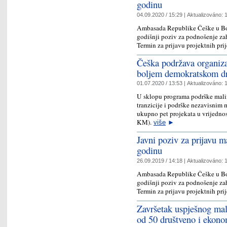
godinu
04.09.2020 / 15:29 |
Aktualizováno:
1
Ambasada Republike Češke u Bos
godišnji poziv za podnošenje za
Termin za prijavu projektnih pri
Češka podržava organiza
boljem demokratskom d
01.07.2020 / 13:53 |
Aktualizováno:
1
U sklopu programa podrške malim
tranzicije i podrške nezavisnim
ukupno pet projekata u vrijedno
KM).
više
►
Javni poziv za prijavu m
godinu
26.09.2019 / 14:18 |
Aktualizováno:
1
Ambasada Republike Češke u Bos
godišnji poziv za podnošenje za
Termin za prijavu projektnih pri
Završetak uspješnog mal
od 50 društveno i ekono