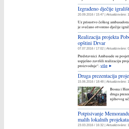
Izgrađeno dječije igrali
20.09.2016 / 15:47 |
Aktualizováno:
1
Uz prisustvo češkog ambasadora 
je svečano otvoreno dječije igra
Realizacija projekta Pob
opštini Drvar
07.07.2016 / 17:02 |
Aktualizováno:
0
Predstavnici Ambasade su posjeti
uspješno završili realizaciju pro
proizvodnje“.
više
►
Druga prezentacija proj
15.06.2016 / 18:48 |
Aktualizováno:
1
Bosna i Her
druga prezen
njihovog uč
Potpisivanje Memorandu
malih lokalnih projekata
23.03.2016 / 16:32 |
Aktualizováno:
1