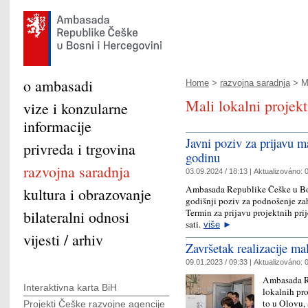
o ambasadi
Home
>
razvojna saradnja
> Ma
Mali lokalni projekt
vize i konzularne
informacije
Javni poziv za prijavu m
privreda i trgovina
godinu
razvojna saradnja
03.09.2024 / 18:13 |
Aktualizováno:
0
Ambasada Republike Češke u Bos
kultura i obrazovanje
godišnji poziv za podnošenje za
Termin za prijavu projektnih pri
bilateralni odnosi
sati.
više
►
vijesti / arhiv
Završetak realizacije ma
09.01.2023 / 09:33 |
Aktualizováno:
0
Ambasada Re
Interaktivna karta BiH
lokalnih pro
to u Olovu,
Projekti Češke razvojne agencije