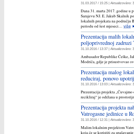
31.03.2017 / 15:25 |
Aktualizováno:
3
Dana 31. marta 2017. godine u 
Sarajevu NJ. E. Jakub Skalník p
lokalnih projekata na području B
periodu od šest mjeseci…
više
Prezentacija malih lokal
poljoprivrednoj zadruzi 
31.10.2016 / 13:37 |
Aktualizováno:
3
Ambasador Republike Češke, Jaku
Modriča, gdje je prisustvovao s
Prezentacija malog loka
reduciraj, ponovo upotrij
31.10.2016 / 13:03 |
Aktualizováno:
3
Prezentacija projekta „Čuvajmo o
recikliraj“ je održana u prostori
Prezentacija projekta n
Vatrogasne jedinice u Ro
31.10.2016 / 12:31 |
Aktualizováno:
3
Malim lokalnim projektom Vatrog
koja će se koristiti za spašavanj