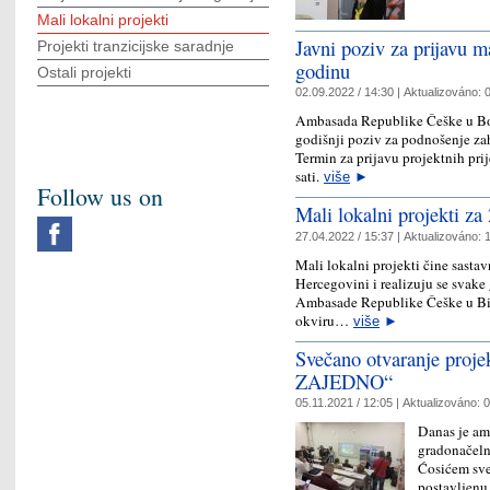
Mali lokalni projekti
Javni poziv za prijavu m
Projekti tranzicijske saradnje
godinu
Ostali projekti
02.09.2022 / 14:30 |
Aktualizováno:
0
Ambasada Republike Češke u Bos
godišnji poziv za podnošenje za
Termin za prijavu projektnih pri
sati.
više
►
Follow us on
Mali lokalni projekti za
27.04.2022 / 15:37 |
Aktualizováno:
1
Mali lokalni projekti čine sasta
Hercegovini i realizuju se svak
Ambasade Republike Češke u BiH.
okviru…
više
►
Svečano otvaranje proje
ZAJEDNO“
05.11.2021 / 12:05 |
Aktualizováno:
0
Danas je am
gradonačeln
Ćosićem sve
postavljenu