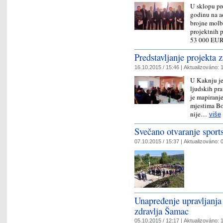
U sklopu pr
godinu na a
brojne molbe
projektnih 
53 000 EUR)
Predstavljanje projekta
16.10.2015 / 15:46 |
Aktualizováno:
1
U Kaknju je 
ljudskih pra
je mapiranj
mjestima Bo
nije…
više
Svečano otvaranje sports
07.10.2015 / 15:37 |
Aktualizováno:
0
Unapređenje upravljanj
zdravlja Šamac
05.10.2015 / 12:17 |
Aktualizováno:
1