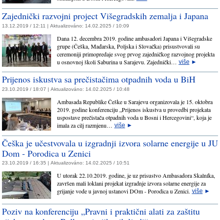
Zajednički razvojni project Višegradskih zemalja i Japana
13.12.2019 / 12:11 |
Aktualizováno:
14.02.2025 / 10:09
Dana 12. decembra 2019. godine ambasadori Japana i Višegradske
grupe (Češka, Mađarska, Poljska i Slovačka) prisustvovali su
ceremoniji primopredaje svog prvog zajedničkog razvojnog projekta
u osnovnoj školi Saburina u Sarajevu. Zajednički…
više
►
Prijenos iskustva sa prečistačima otpadnih voda u BiH
23.10.2019 / 18:07 |
Aktualizováno:
14.02.2025 / 10:48
Ambasada Republike Češke u Sarajevu organizovala je 15. oktobra
2019. godine konferenciju „Prijenos iskustva u provedbi projekata
uspostave prečistača otpadnih voda u Bosni i Hercegovini“, koja je
imala za cilj razmjenu…
više
►
Češka je učestvovala u izgradnji izvora solarne energije u JU
Dom - Porodica u Zenici
23.10.2019 / 16:35 |
Aktualizováno:
14.02.2025 / 10:51
U utorak 22.10.2019. godine, je uz prisustvo Ambasadora Skalníka,
završen mali loklani projekat izgradnje izvora solarne energije za
grijanje vode u javnoj ustanovi DOm - Porodica u Zenici.
više
►
Poziv na konferenciju „Pravni i praktični alati za zaštitu