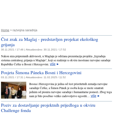
Home
> razvojna saradnja
Čist zrak za Maglaj - predstavljen projekat ekološkog
grijanja
30.11.2021 / 17:46 |
Aktualizováno:
30.11.2021 / 17:52
Nakon niza pripremnih aktivnosti, u Maglaju je održana prezentacija projekta „Izgradnja
sistema centralnog grijanja u Maglaju“, koji se realizuje u okviru inostrane razvojne saradnje
Republike Češke u Bosni i Hercegovini.
više
►
Posjeta Šimona Páneka Bosni i Hercegovini
03.11.2021 / 17:31 |
Aktualizováno:
11.02.2025 / 11:52
Bosna i Hercegovina je jedna od šest prioritetnih zemalja razvojne
saradnje Češke, a Šimon Pánek je osoba koja se može smatrati
jednim od pionira razvojne saradnje i humanitarne pomoći. Zbog toga
nam je bilo posebno veliko zadovoljstvo ugostiti…
više
►
Poziv za dostavljanje projektnih prijedloga u okviru
Challenge fonda