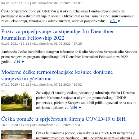
04.06.2021 / 13:01 |
Aktualizováno:
04.06.2021 / 13:07
Češki povjerenički fond pri UNDP-u je u okviru Challenge Fond-a objavio poziv za
predlaganje inovativnih rešenja iz oblasti: Održivi rast sa fokusom na cirkularnu ekonomiju,
zelenu ekonomiju, tehnologiju i održivi turizam, održivu poljoprivredu;…
više
►
Poziv za prijavljivanje za stipendije Jiři Dienstbier
Journalism Fellowship 2022
01.06.2021 / 17:13 |
Aktualizováno:
01.06.2021 / 17:25
Ambasada Češke Republike u Sarajevu informiše da Radio Slobodna Evropa/Radio Sloboda
prima zahtjeve za program stipendiranja Jiři Dienstbier Journalism Fellowship za 2022
godinu.
više
►
Moderne češke termoizolacijske košnice donirane
sarajevskim pčelarima
07.12.2020 / 15:12 |
Aktualizováno:
07.12.2020 / 16:02
Zahvaljujući saradnji češkog pčelarskog udruženja Včelin i Društva
pčelara Kantona Sarajevo u okviru programa češkog i UNDP
partnerstva, pčelari iz Sarajeva su dobili priliku upoznati se sa novim
otkrićima u pčelarstvu.
više
►
Češka pomaže u sprječavanju širenja COVID-19 u BiH
16.10.2020 / 17:06 |
Aktualizováno:
12.02.2025 / 09:31
Češka humanitarna pomoć, kao reakcija na COVID-19 usmjerena je
na ranjive zajednice zajednice u BiH, posebno na romske obitelji i