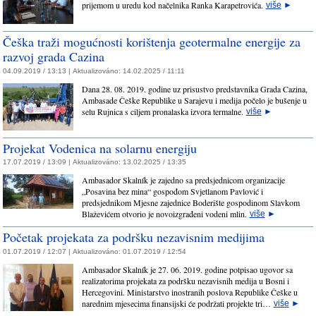
prijemom u uredu kod načelnika Ranka Karapetrovića.
više
►
Češka traži mogućnosti korištenja geotermalne energije za
razvoj grada Cazina
04.09.2019 / 13:13 |
Aktualizováno:
14.02.2025 / 11:11
Dana 28. 08. 2019. godine uz prisustvo predstavnika Grada Cazina,
Ambasade Češke Republike u Sarajevu i medija počelo je bušenje u
selu Rujnica s ciljem pronalaska izvora termalne.
više
►
Projekat Vodenica na solarnu energiju
17.07.2019 / 13:09 |
Aktualizováno:
13.02.2025 / 13:35
Ambasador Skalník je zajedno sa predsjednicom organizacije
„Posavina bez mina“ gospođom Svjetlanom Pavlović i
predsjednikom Mjesne zajednice Boderište gospodinom Slavkom
Blaževićem otvorio je novoizgrađeni vodeni mlin.
više
►
Početak projekata za podršku nezavisnim medijima
01.07.2019 / 12:07 |
Aktualizováno:
01.07.2019 / 12:54
Ambasador Skalník je 27. 06. 2019. godine potpisao ugovor sa
realizatorima projekata za podršku nezavisnih medija u Bosni i
Hercegovini. Ministarstvo inostranih poslova Republike Češke u
narednim mjesecima finansijski će podržati projekte tri…
više
►