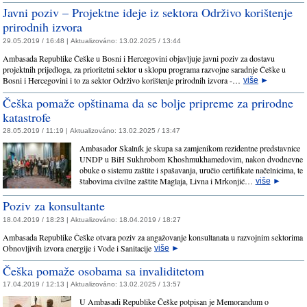
Javni poziv – Projektne ideje iz sektora Održivo korištenje
prirodnih izvora
29.05.2019 / 16:48 |
Aktualizováno:
13.02.2025 / 13:44
Ambasada Republike Češke u Bosni i Hercegovini objavljuje javni poziv za dostavu
projektnih prijedloga, za prioritetni sektor u sklopu programa razvojne saradnje Češke u
Bosni i Hercegovini i to za sektor Održivo korištenje prirodnih izvora -…
više
►
Češka pomaže opštinama da se bolje pripreme za prirodne
katastrofe
28.05.2019 / 11:19 |
Aktualizováno:
13.02.2025 / 13:47
Ambasador Skalník je skupa sa zamjenikom rezidentne predstavnice
UNDP u BiH Sukhrobom Khoshmukhamedovim, nakon dvodnevne
obuke o sistemu zaštite i spašavanja, uručio certifikate načelnicima, te
štabovima civilne zaštite Maglaja, Livna i Mrkonjić…
više
►
Poziv za konsultante
18.04.2019 / 18:23 |
Aktualizováno:
18.04.2019 / 18:27
Ambasada Republike Češke otvara poziv za angažovanje konsultanata u razvojnim sektorima
Obnovljivih izvora energije i Vode i Sanitacije
više
►
Češka pomaže osobama sa invaliditetom
17.04.2019 / 12:13 |
Aktualizováno:
13.02.2025 / 13:57
U Ambasadi Republike Češke potpisan je Memorandum o