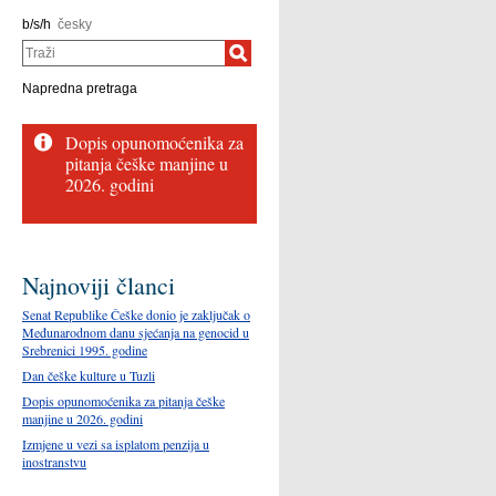
b/s/h
česky
Traži
Napredna pretraga
Najnoviji članci
Senat Republike Češke donio je zaključak o
Međunarodnom danu sjećanja na genocid u
Srebrenici 1995. godine
Dan češke kulture u Tuzli
Dopis opunomoćenika za pitanja češke
manjine u 2026. godini
Izmjene u vezi sa isplatom penzija u
inostranstvu