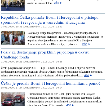
osobe sa invaliditetom.
više
►
Republika Češka pomaže Bosni i Hercegovini u pristupu
spremnosti i reagovanja u vanrednim situacijama
24.07.2020 / 15:31 |
Aktualizováno:
31.07.2020 / 12:43
Realizacija druge faze projekta „ Unapredjenje pristupa Bosne i
Hercegovine za spremnost i reagovanje u vanrednim situacijama“ je
uspješno obavljena danas u prostorijama KCU u Sarajevu.
Ambasadorica Ivana Hlavsová je, u prisustvu…
više
►
Poziv za dostavljanje projektnih prijedloga u okviru
Challenge fonda
21.05.2020 / 16:21 |
Aktualizováno:
21.05.2020 / 16:36
Češki povjerenički fond pri UNDP-u je u okviru Challenge Fond-a objavio poziv za
predlaganje inovativnih rešenja iz oblasti: Održivi rast sa fokusom na cirkularnu ekonomiju,
zelenu ekonomiju, tehnologiju i održivi turizam, održivu poljoprivredu;…
više
►
Češka je predala Bosni i Hercegovini humanitarnu pomoć
15.01.2020 / 17:24 |
Aktualizováno:
14.02.2025 / 10:04
Humanitarna pomoć za oko 2.000 ljudi dovezla je u Sarajevo
Generalna uprava vatrogasno-spasilačke službe Republike Češke.
Cilj materijalne pomoći je pridonijeti suočeljavanju sa migrantskom
situacijom u Bosni i Hercegovini.
više
►