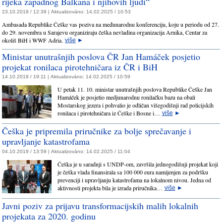
rijeka zapadnog Balkana i njihovih ljudi“
23.10.2019 / 12:39 |
Aktualizováno:
14.02.2025 / 10:53
Ambasada Republike Češke vas poziva na međunarodnu konferenciju, koju u periodu od 27.
do 29. novembra u Sarajevu organiziraju češka nevladina organizacija Arnika, Centar za
okoliš BiH i WWF Adria.
više
►
Ministar unutrašnjih poslova ČR Jan Hamáček posjetio
projekat ronilaca pirotehničara iz ČR i BiH
14.10.2019 / 19:11 |
Aktualizováno:
14.02.2025 / 10:59
U petak 11. 10. ministar unutrašnjih poslova Republike Češke Jan
Hamáček je posjetio medjunarodnu ronilačku bazu na obali
Mostarskog jezera i pohvalio je odličan višegodišnji rad policijskih
ronilaca i pirotehničara iz Češke i Bosne i…
više
►
Češka je pripremila priručnike za bolje sprečavanje i
upravljanje katastrofama
04.10.2019 / 13:59 |
Aktualizováno:
14.02.2025 / 11:04
Češka je u saradnji s UNDP-om, završila jednogodišnji projekat koji
je češka vlada finansirala sa 100 000 eura namijenjen za podršku
prevenciji i upravljanju katastrofama na lokalnom nivou. Jedna od
aktivnosti projekta bila je izrada priručnika…
više
►
Javni poziv za prijavu transformacijskih malih lokalnih
projekata za 2020. godinu