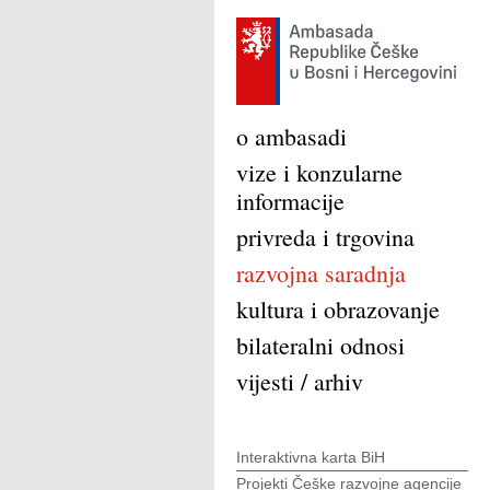
o ambasadi
vize i konzularne
informacije
privreda i trgovina
razvojna saradnja
kultura i obrazovanje
bilateralni odnosi
vijesti / arhiv
Interaktivna karta BiH
Projekti Češke razvojne agencije