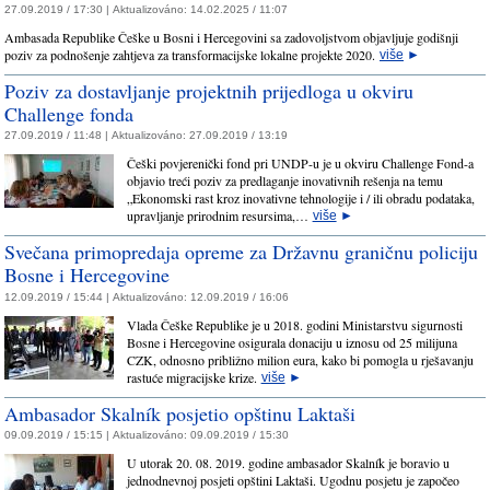
27.09.2019 / 17:30 |
Aktualizováno:
14.02.2025 / 11:07
Ambasada Republike Češke u Bosni i Hercegovini sa zadovoljstvom objavljuje godišnji
poziv za podnošenje zahtjeva za transformacijske lokalne projekte 2020.
više
►
Poziv za dostavljanje projektnih prijedloga u okviru
Challenge fonda
27.09.2019 / 11:48 |
Aktualizováno:
27.09.2019 / 13:19
Češki povjerenički fond pri UNDP-u je u okviru Challenge Fond-a
objavio treći poziv za predlaganje inovativnih rešenja na temu
„Ekonomski rast kroz inovativne tehnologije i / ili obradu podataka,
upravljanje prirodnim resursima,…
više
►
Svečana primopredaja opreme za Državnu graničnu policiju
Bosne i Hercegovine
12.09.2019 / 15:44 |
Aktualizováno:
12.09.2019 / 16:06
Vlada Češke Republike je u 2018. godini Ministarstvu sigurnosti
Bosne i Hercegovine osigurala donaciju u iznosu od 25 milijuna
CZK, odnosno približno milion eura, kako bi pomogla u rješavanju
rastuće migracijske krize.
više
►
Ambasador Skalník posjetio opštinu Laktaši
09.09.2019 / 15:15 |
Aktualizováno:
09.09.2019 / 15:30
U utorak 20. 08. 2019. godine ambasador Skalník je boravio u
jednodnevnoj posjeti opštini Laktaši. Ugodnu posjetu je započeo