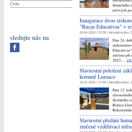
rekonstrukč
Chile
finančního 
ničivých po
Inaugurace dvou zrekons
"Rucas Educativas" v r
26.04.2024 / 22:06 |
Aktualizováno:
0
sledujte nás na
Dne 24. dub
zrekonstruov
Educativas“
zničena při 
2023.…
ví
Slavnostní položení zák
komuně Lumaco
16.01.2024 / 17:56 |
Aktualizováno:
1
Dne 12. led
slavnostníh
školského za
Reňico Gran
Rekonstruk
Slavnostní předání huma
zničené vzdělávací infra