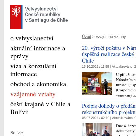
o velvyslanectví
Úvod
> vzájemné vztahy
aktuální informace a
20. výročí požáru v Nár
úspěšná realizace české
zprávy
Chile
víza a konzulární
13.10.2025 / 11:58 |
Aktualizováno:
2
informace
U příležitos
Národním pa
obchod a ekonomika
turistou, us
(Corporació
vzájemné vztahy
věnovaný z
čeští krajané v Chile a
Podpis dohody o předání
Bolívii
rekonstrukčního projekt
05.07.2024 / 02:19 |
Aktualizováno:
0
Dne 4. červ
dokumenty o
Bolívie