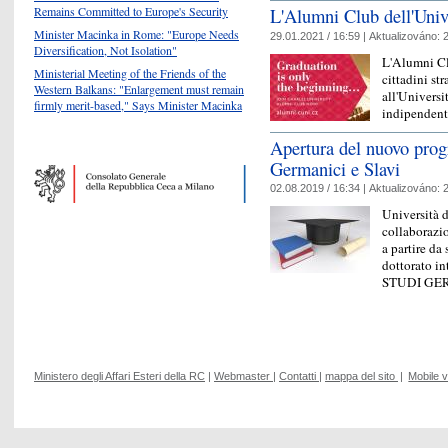
Remains Committed to Europe's Security
L'Alumni Club dell'Univ
Minister Macinka in Rome: "Europe Needs
29.01.2021 / 16:59 |
Aktualizováno:
2
Diversification, Not Isolation"
L'Alumni Clu
Ministerial Meeting of the Friends of the
cittadini st
Western Balkans: "Enlargement must remain
all'Universi
firmly merit-based," Says Minister Macinka
indipendent
Apertura del nuovo prog
Germanici e Slavi
02.08.2019 / 16:34 |
Aktualizováno:
2
Università d
collaborazi
a partire d
dottorato in
STUDI GE
Ministero degli Affari Esteri della RC
|
Webmaster
|
Contatti
|
mappa del sito
|
Mobile 