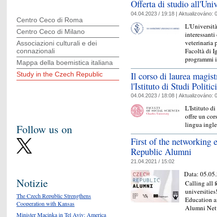
Offerta di studio all'Uni
04.04.2023 / 19:18 |
Aktualizováno:
0
Centro Ceco di Roma
L'Università
Centro Ceco di Milano
interessanti
veterinaria 
Associazioni culturali e dei
Facoltà di I
connazionali
programmi 
Mappa della boemistica italiana
Il corso di laurea magist
Study in the Czech Republic
l'Istituto di Studi Politi
04.04.2023 / 18:08 |
Aktualizováno:
0
L'Istituto d
offre un cor
lingua ingl
Follow us on
First of the networking
Republic Alumni
21.04.2021 / 15:02
Data:
05.05
Notizie
Calling all 
universities
The Czech Republic Strengthens
Education an
Cooperation with Kansas
Alumni Net
Minister Macinka in Tel Aviv: America