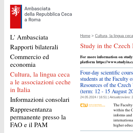
L' Ambasciata
Home
>
Cultura, la lingua ceca
Study in the Czech
Rapporti bilaterali
Commercio ed
For
more information
on
study
platform https://www.studyin.c
economia
Four-day scientific cour
Cultura, la lingua ceca
students at the Faculty 
a le associazioni ceche
Resources of the Czech 
in Italia
(term: 12 - 15 August 2
Informazioni consolari
24.05.2024 / 16:51 |
Aktualizováno:
2
The Faculty
Rappresentanza
within the C
informs and o
permanente presso la
internationa
FAO e il PAM
higher edu