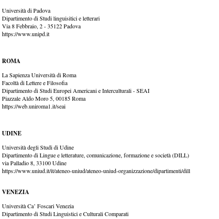
Università di Padova
Dipartimento di Studi linguisitici e letterari
Via 8 Febbraio, 2 - 35122 Padova
https://www.unipd.it
ROMA
La Sapienza Università di Roma
Facoltà di Lettere e Filosofia
Dipartimento di Studi Europei Americani e Interculturali - SEAI
Piazzale Aldo Moro 5, 00185 Roma
https://web.uniroma1.it/seai
UDINE
Università degli Studi di Udine
Dipartimento di Lingue e letterature, comunicazione, formazione e società (DILL)
via Palladio 8, 33100 Udine
https://www.uniud.it/it/ateneo-uniud/ateneo-uniud-organizzazione/dipartimenti/dill
VENEZIA
Università Ca’ Foscari Venezia
Dipartimento di Studi Linguistici e Culturali Comparati