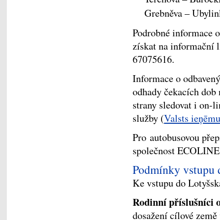
Grebněva – Ubylink
Podrobné informace o 
získat na informační 
67075616.
Informace o odbavený
odhady čekacích dob n
strany sledovat i on-l
služby (
Valsts ieņēm
Pro autobusovou přep
společnost ECOLINES (
Podmínky vstupu 
Ke vstupu do Lotyšs
Rodinní příslušníci
dosažení cílové země