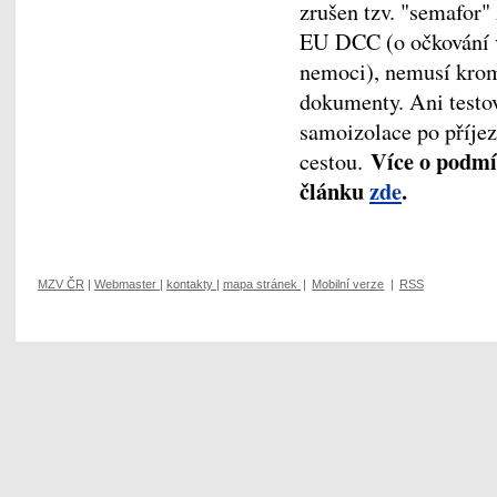
zrušen tzv. "semafor"
EU DCC (o očkování 
nemoci), nemusí krom
dokumenty. Ani testo
samoizolace po příjezd
Více o podmí
cestou.
článku
zde
.
MZV ČR
|
Webmaster
|
kontakty
|
mapa stránek
|
Mobilní verze
|
RSS