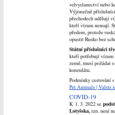
velvyslanectví nebo k
Výjimečně příslušníci
přechodech udělují v
kteří vízum nemají. 
předem, protože rusk
opustit Rusko bez sc
Státní příslušníci tř
kteří potřebují vízum
země, musí požádat o
konzulátu.
Podmínky cestování 
Pet Animals | Valsts 
COVID-19
podst
K 1. 3. 2022 se
Lotyšska,
tzn. není n