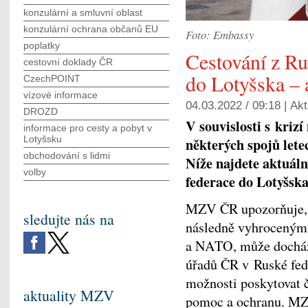
konzulární a smluvní oblast
konzulární ochrana občanů EU
Foto: Embassy
poplatky
Cestování z Ru
cestovní doklady ČR
do Lotyšska – 
CzechPOINT
vízové informace
04.03.2022 / 09:18 |
Akt
DROZD
V souvislosti s kriz
informace pro cesty a pobyt v
Lotyšsku
některých spojů let
obchodování s lidmi
Níže najdete aktuáln
volby
federace do Lotyšska
MZV ČR upozorňuje, že
sledujte nás na
následně vyhroceným 
a NATO, může docháze
úřadů ČR v Ruské fed
možnosti poskytovat
aktuality MZV
pomoc a ochranu. MZ