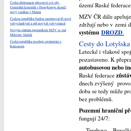
Česká diplomacie přesouvá své síly.
území Ruské federac
Generální konzulát v Hongkongu skončí,
nový vznikne v Miami
MZV ČR dále apeluje 
Českou republiku budou zastupovat tři nové
zdržují nebo v zemi d
velvyslankyně a pět nových velvyslanců
Novým státním tajemníkem MZV se stal
systému
DROZD
.
Miloslav Stašek
Česká republika posiluje spolupráci s
Cesty do Lotyšska
Kansasem
Letecké i vlakové spo
pozastaveno. K přepr
autobusovou nebo in
zůstá
Ruské federace
dnech zvýšený provoz,
doba se tedy může pro
bez problémů.
Pozemní hraniční p
fungují 24/7:
Terehova – Buročk