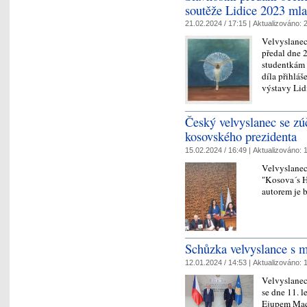
soutěže Lidice 2023 ml
21.02.2024 / 17:15 |
Aktualizováno:
2
Velvyslane
předal dne
studentkám 
díla přihlá
výstavy Li
Český velvyslanec se zú
kosovského prezidenta
15.02.2024 / 16:49 |
Aktualizováno:
1
Velvyslanec
"Kosova´s H
autorem je 
Schůzka velvyslance s m
12.01.2024 / 14:53 |
Aktualizováno:
1
Velvyslanec
se dne 11. 
Ejupem Ma