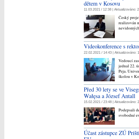
dětem v Kosovu
11.03.2021 / 12:38 |
Aktualizováno:
2
Český proje
realizován 
nevidomých
Videokonference s rekto
22.02.2021 / 14:43 |
Aktualizováno:
1
Vedoucí zas
jednal 22. 
Peja. Univer
školou v K
Před 30 lety se ve Viseg
Wałęsa a József Antall
15.02.2021 / 23:48 |
Aktualizováno:
2
Podepsali de
svobodné e
Účast zástupce ZÚ Prišt