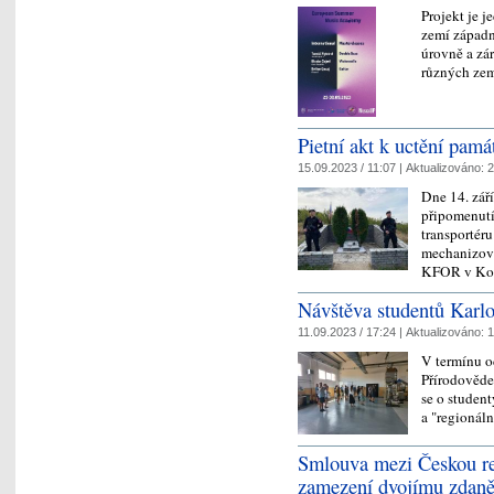
Projekt je j
zemí západn
úrovně a zá
různých zem
Pietní akt k uctění pam
15.09.2023 / 11:07 |
Aktualizováno:
2
Dne 14. zář
připomenutí
transportéru
mechanizova
KFOR v Kos
Návštěva studentů Karlo
11.09.2023 / 17:24 |
Aktualizováno:
1
V termínu od
Přírodověde
se o student
a "regionáln
Smlouva mezi Českou re
zamezení dvojímu zdaně