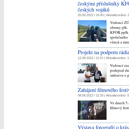
českými příslušníky KF
českých vojáků
20.09.2022 / 16:40 |
Aktualizováno:
2
Vedoucí ZÚ 
obrany plk.
KFOR pplk. 
společného 
věnců a m
Projekt na podporu rádi
12.08.2022 / 11:51 |
Aktualizováno:
1
Vedoucí zas
podepsal dn
smlouvu o p
Zahájení filmového fes
08.08.2022 / 11:33 |
Aktualizováno:
0
Ve dnech 5.
filmový fe
Výstava fotografií o kr