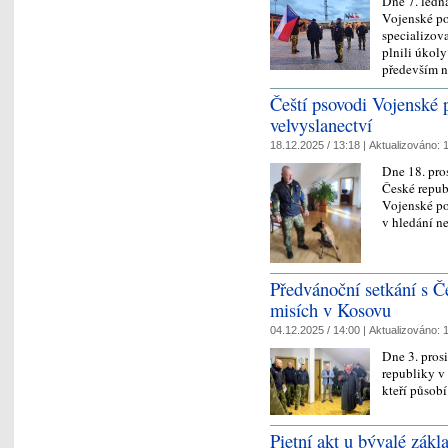
Dne 7. ledn
Vojenské po
specializov
plnili úkoly
především 
Čeští psovodi Vojenské p
velvyslanectví
18.12.2025 / 13:18 |
Aktualizováno:
1
Dne 18. pro
České republ
Vojenské po
v hledání n
Předvánoční setkání s 
misích v Kosovu
04.12.2025 / 14:00 |
Aktualizováno:
1
Dne 3. pros
republiky v 
kteří působ
Pietní akt u bývalé zá