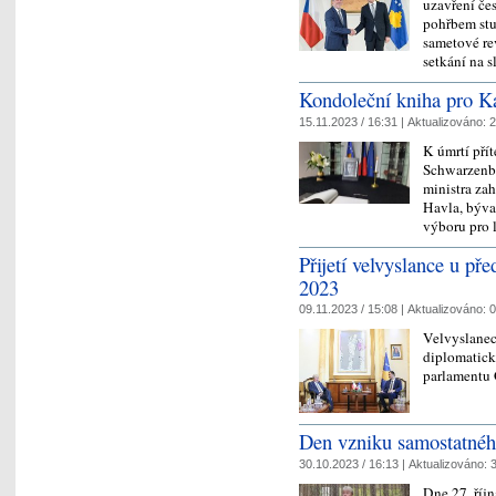
uzavření če
pohřbem stu
sametové re
setkání na 
Kondoleční kniha pro K
15.11.2023 / 16:31 |
Aktualizováno:
2
K úmrtí pří
Schwarzenbe
ministra zah
Havla, býva
výboru pro 
Přijetí velvyslance u př
2023
09.11.2023 / 15:08 |
Aktualizováno:
0
Velvyslanec
diplomatick
parlamentu
Den vzniku samostatnéh
30.10.2023 / 16:13 |
Aktualizováno:
3
Dne 27. říj