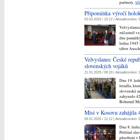
partnery.
ví
Připomínka výročí holo
03.02.2025 / 15:12 |
Aktualizováno:
0
Velvyslanec
zúčastnil v
dne památky
ledna 1945 
tábor Ausc
Velvyslanec České repub
slovenských vojáků
21.01.2025 / 09:10 |
Aktualizováno:
2
Dne 19. led
letadla, kt
slovenské ar
zahynulo 42
Bohumil Maz
Misi v Kosovu zahájila 
09.01.2025 / 12:12 |
Aktualizováno:
0
Dne 8. led
Prištině sl
působení v 