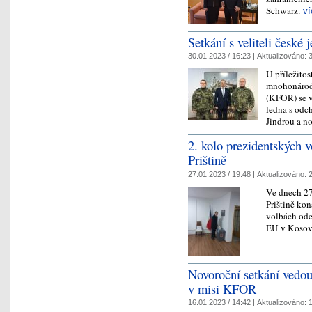
Schwarz.
ví
Setkání s veliteli česk
30.01.2023 / 16:23 |
Aktualizováno:
3
U příležitos
mnohonárod
(KFOR) se v
ledna s odc
Jindrou a 
2. kolo prezidentských 
Prištině
27.01.2023 / 19:48 |
Aktualizováno:
2
Ve dnech 27
Prištině kon
volbách ode
EU v Kosov
Novoroční setkání vedou
v misi KFOR
16.01.2023 / 14:42 |
Aktualizováno:
1