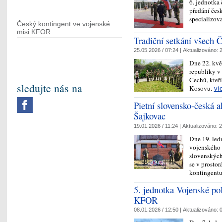
6. jednotka
předání čes
specializov
Český kontingent ve vojenské
misi KFOR
Tradiční setkání všech 
25.05.2026 / 07:24 |
Aktualizováno:
2
Dne 22. kvě
republiky v 
Čechů, kteř
sledujte nás na
Kosovu.
ví
Pietní slovensko-česká
Šajkovac
19.01.2026 / 11:24 |
Aktualizováno:
2
Dne 19. ledn
vojenského 
slovenských
se v prosto
kontingent
5. jednotka Vojenské pol
KFOR
08.01.2026 / 12:50 |
Aktualizováno:
0