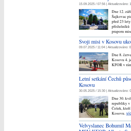
15.09.2025 / 07:56 |
Aktualizováno:
1
Dne 12. zář
Šajkovac pie
před 23 let
příslušníků
praporu mi
Svoji misi v Kosovu uko
09.07.2025 / 11:04 |
Aktualizováno:
0
Dne 8. červe
Kosovu 4. j
KFOR v rám
Letní setkání Čechů půs
Kosovu
30.05.2025 / 15:30 |
Aktualizováno:
0
Dne 30. kvě
republiky v
Češek, kteř
Kosovu.
ví
Velvyslanec Bohumil Maz