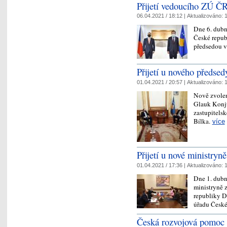
Přijetí vedoucího ZÚ ČR
06.04.2021 / 18:12 |
Aktualizováno:
1
Dne 6. dubn
České repub
předsedou 
Přijetí u nového předse
01.04.2021 / 20:57 |
Aktualizováno:
1
Nově zvole
Glauk Konju
zastupitelsk
Bílka.
více
Přijetí u nové ministryn
01.04.2021 / 17:36 |
Aktualizováno:
1
Dne 1. dubn
ministryně 
republiky D
úřadu České
Česká rozvojová pomoc