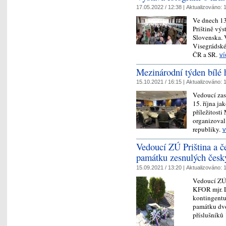
17.05.2022 / 12:38 |
Aktualizováno:
1
Ve dnech 13
Prištině výs
Slovenska. 
Visegrádské
ČR a SR.
ví
Mezinárodní týden bílé 
15.10.2021 / 16:15 |
Aktualizováno:
1
Vedoucí zas
15. října ja
příležitosti
organizoval
republiky.
v
Vedoucí ZÚ Priština a če
památku zesnulých česk
15.09.2021 / 13:20 |
Aktualizováno:
1
Vedoucí ZÚ P
KFOR mjr. L
kontingentu
památku dvo
příslušník