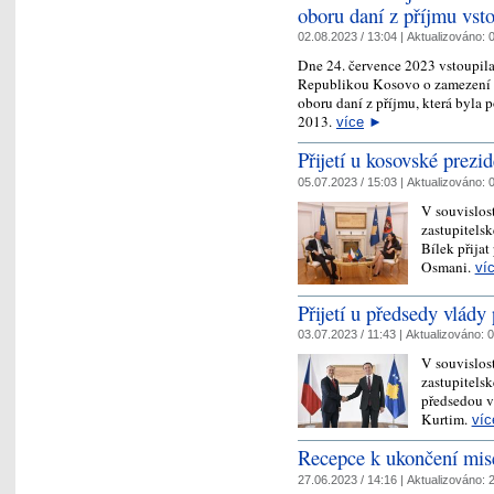
oboru daní z příjmu vsto
02.08.2023 / 13:04 |
Aktualizováno:
0
Dne 24. července 2023 vstoupil
Republikou Kosovo o zamezení 
oboru daní z příjmu, která byla 
2013.
více
►
Přijetí u kosovské prez
05.07.2023 / 15:03 |
Aktualizováno:
0
V souvislos
zastupitels
Bílek přija
Osmani.
ví
Přijetí u předsedy vlád
03.07.2023 / 11:43 |
Aktualizováno:
0
V souvislos
zastupitels
předsedou 
Kurtim.
víc
Recepce k ukončení mise
27.06.2023 / 14:16 |
Aktualizováno:
2