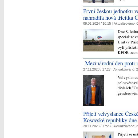
První českou jednotku 
nahradila nová třicítka 
09.01.2024 / 10:15 |
Aktualizováno:
0
Dne 8. ledn
specializov
Unit) v Priš
byli příslu
KFOR ocen
Mezinárodní den proti n
27.11.2023 / 17:27 |
Aktualizováno:
2
Velvyslanect
celosvětové
dívkách "Or
genderovém
Přijetí velvyslance Česk
Kosovské republiky dne 
20.11.2023 / 17:23 |
Aktualizováno:
2
Přijetí se u