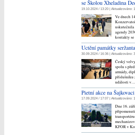
se Školou Xheladina De
19.10.2024 / 13:20 |
Aktualizováno:
1
Ve dnech 14
Konzervatoř
uskutečnila
agendy 2030
kontakty s
Uctění památky seržant
30.09.2024 / 16:36 |
Aktualizováno:
3
Český velvy
spolu s před
armády, dip
příslušníku 
události v
Pietní akce na Šajkovaci
17.09.2024 / 17:07 |
Aktualizováno:
1
Dne 16. zář
připomenutí
transportéru
mechanizova
KFOR v Ko