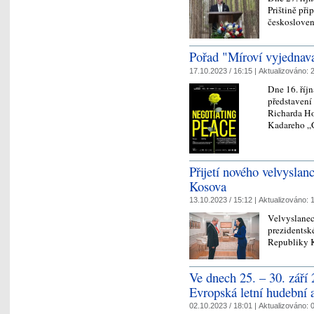
Prištině př
českosloven
Pořad "Míroví vyjednav
17.10.2023 / 16:15 |
Aktualizováno:
2
Dne 16. říj
představení
Richarda Ho
Kadareho „
Přijetí nového velvysla
Kosova
13.10.2023 / 15:12 |
Aktualizováno:
1
Velvyslanec
prezidentské
Republiky 
Ve dnech 25. – 30. září 
Evropská letní hudebn
02.10.2023 / 18:01 |
Aktualizováno:
0