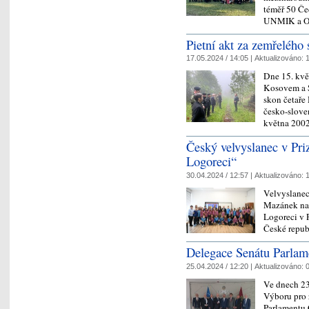
téměř 50 Č
UNMIK a 
Pietní akt za zemřelého
17.05.2024 / 14:05 |
Aktualizováno:
1
Dne 15. kvě
Kosovem a S
skon četaře
česko-slove
května 20
Český velvyslanec v Pri
Logoreci“
30.04.2024 / 12:57 |
Aktualizováno:
1
Velvyslanec
Mazánek nav
Logoreci v 
České repub
Delegace Senátu Parlam
25.04.2024 / 12:20 |
Aktualizováno:
0
Ve dnech 23
Výboru pro 
Parlamentu 