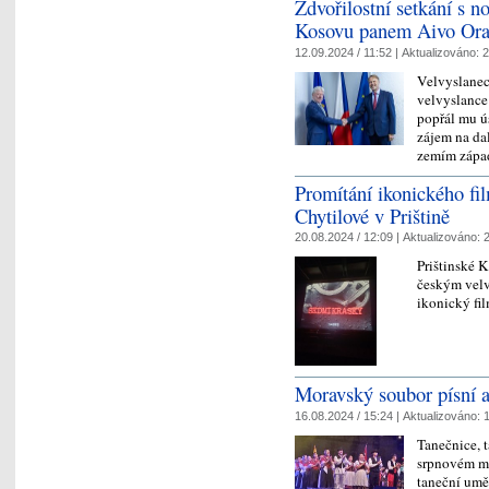
Zdvořilostní setkání s
Kosovu panem Aivo Or
12.09.2024 / 11:52 |
Aktualizováno:
2
Velvyslanec
velvyslance
popřál mu ús
zájem na da
zemím zápa
Promítání ikonického fi
Chytilové v Prištině
20.08.2024 / 12:09 |
Aktualizováno:
2
Prištinské 
českým velv
ikonický fi
Moravský soubor písní 
16.08.2024 / 15:24 |
Aktualizováno:
1
Tanečnice, 
srpnovém m
taneční umě