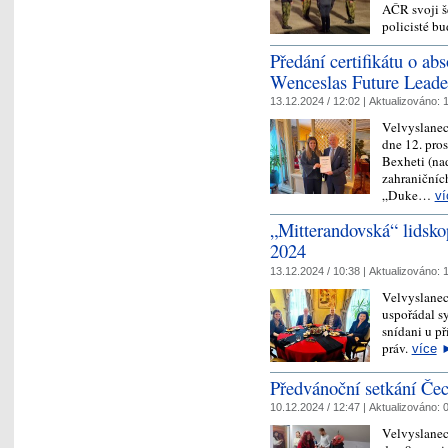
AČR svoji še
policisté b
Předání certifikátu o a
Wenceslas Future Lead
13.12.2024 / 12:02 |
Aktualizováno:
1
Velvyslane
dne 12. pro
Bexheti (nad
zahraničníc
„Duke…
ví
„Mitterandovská“ lidsko
2024
13.12.2024 / 10:38 |
Aktualizováno:
1
Velvyslane
uspořádal s
snídani u p
práv.
více
Předvánoční setkání Če
10.12.2024 / 12:47 |
Aktualizováno:
0
Velvyslanec