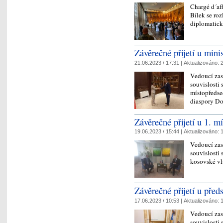
Chargé d´aff
Bílek se roz
diplomatick
Závěrečné přijetí u mini
21.06.2023 / 17:31 |
Aktualizováno:
2
Vedoucí zas
souvislosti 
místopředse
diaspory D
Závěrečné přijetí u 1. m
19.06.2023 / 15:44 |
Aktualizováno:
1
Vedoucí zas
souvislosti 
kosovské v
Závěrečné přijetí u pře
17.06.2023 / 10:53 |
Aktualizováno:
1
Vedoucí zas
souvislosti 