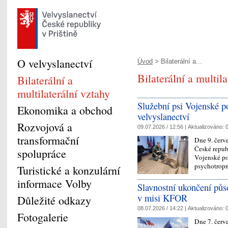
O velvyslanectví
Úvod
> Bilaterální a...
Bilaterální a multil
Bilaterální a
multilaterální vztahy
Služební psi Vojenské po
Ekonomika a obchod
velvyslanectví
Rozvojová a
09.07.2026 / 12:56 |
Aktualizováno:
0
transformační
Dne 9. červ
České republ
spolupráce
Vojenské po
psychotropn
Turistické a konzulární
informace Volby
Slavnostní ukončení půs
v misi KFOR
Důležité odkazy
08.07.2026 / 14:22 |
Aktualizováno:
0
Fotogalerie
Dne 7. červ