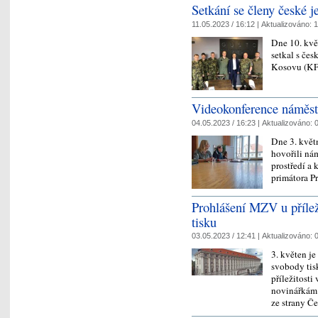
Setkání se členy české
11.05.2023 / 16:12 |
Aktualizováno:
1
Dne 10. kvě
setkal s če
Kosovu (K
Videokonference náměstk
04.05.2023 / 16:23 |
Aktualizováno:
0
Dne 3. květ
hovořili ná
prostředí a
primátora P
Prohlášení MZV u příle
tisku
03.05.2023 / 12:41 |
Aktualizováno:
0
3. květen j
svobody tisk
příležitost
novinářkám 
ze strany Č