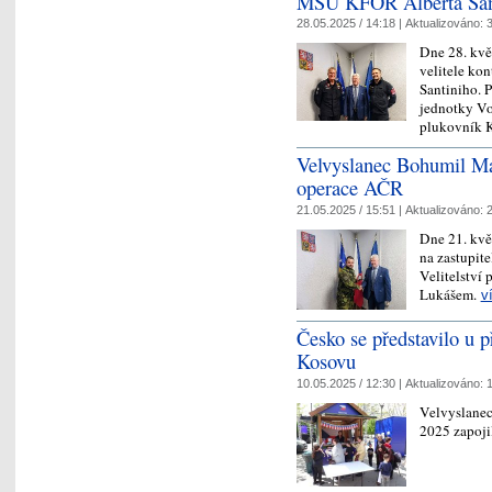
MSU KFOR Alberta San
28.05.2025 / 14:18 |
Aktualizováno:
3
Dne 28. kvě
velitele k
Santiniho. P
jednotky Vo
plukovník K
Velvyslanec Bohumil Maz
operace AČR
21.05.2025 / 15:51 |
Aktualizováno:
2
Dne 21. kvě
na zastupite
Velitelství
Lukášem.
v
Česko se představilo u p
Kosovu
10.05.2025 / 12:30 |
Aktualizováno:
1
Velvyslanec
2025 zapoji