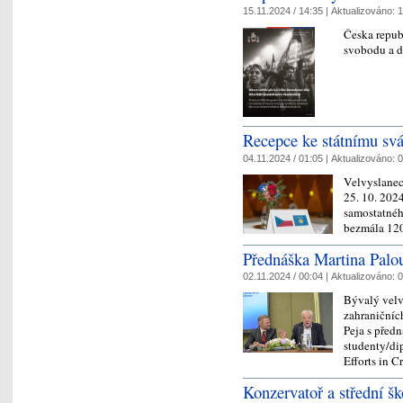
15.11.2024 / 14:35 |
Aktualizováno:
1
Česka repub
svobodu a 
Recepce ke státnímu sv
04.11.2024 / 01:05 |
Aktualizováno:
0
Velvyslanec
25. 10. 202
samostatného
bezmála 12
Přednáška Martina Palou
02.11.2024 / 00:04 |
Aktualizováno:
0
Bývalý velv
zahraničníc
Peja s předn
studenty/di
Efforts in 
Konzervatoř a střední š