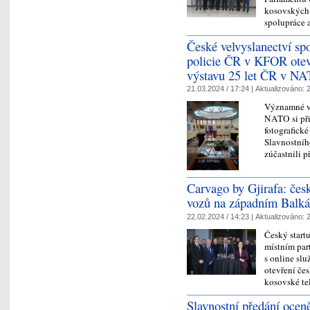
kosovských 
spolupráce 
České velvyslanectví sp
policie ČR v KFOR otevř
výstavu 25 let ČR v N
21.03.2024 / 17:24 |
Aktualizováno:
2
Významné vý
NATO si při
fotografick
Slavnostního
zúčastnili
Carvago by Gjirafa: český
vozů na západním Balk
22.02.2024 / 14:23 |
Aktualizováno:
2
Český start
místním part
s online sl
otevření če
kosovské t
Slavnostní předání ocen