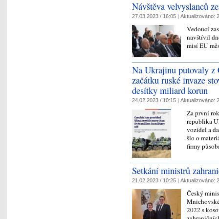
Návštěva velvyslanců z
27.03.2023 / 16:05 |
Aktualizováno:
2
Vedoucí zas
navštívil dn
misí EU mě
Na Ukrajinu putovaly z
začátku ruské invaze st
desítky miliard korun
24.02.2023 / 10:15 |
Aktualizováno:
2
Za první ro
republika U
vozidel a da
šlo o mater
firmy půso
Setkání ministrů zahran
21.02.2023 / 10:25 |
Aktualizováno:
2
Český minis
Mnichovské 
2022 s koso
zahraničníc