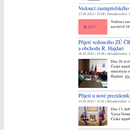
Vedoucí zastupitelského 
17.06.2021 / 15:08 |
Aktualizováno:
1
Vedoucí zas
navštívil 16
Přijetí vedoucího ZÚ ČR
a obchodu R. Hajdari
26.05.2021 / 19:48 |
Aktualizováno:
1
Dne 26. kvě
České repub
ministryní 
Hajdari.
ví
Přijetí u nové prezident
14.04.2021 / 11:52 |
Aktualizováno:
1
Dne 13. dub
Vjosa Osman
České repub