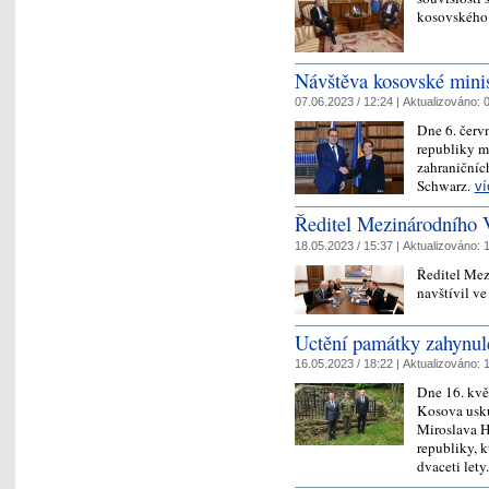
kosovského
Návštěva kosovské mini
07.06.2023 / 12:24 |
Aktualizováno:
0
Dne 6. červ
republiky m
zahraničníc
Schwarz.
ví
Ředitel Mezinárodního 
18.05.2023 / 15:37 |
Aktualizováno:
1
Ředitel Mez
navštívil v
Uctění památky zahynul
16.05.2023 / 18:22 |
Aktualizováno:
1
Dne 16. kvě
Kosova usku
Miroslava H
republiky, k
dvaceti lety