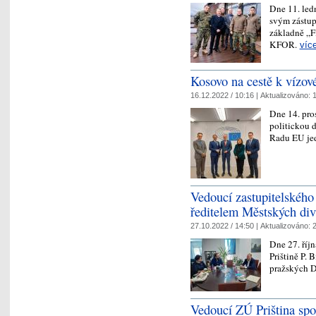
Dne 11. led
svým zástup
základně „F
KFOR.
víc
Kosovo na cestě k vízové
16.12.2022 / 10:16 |
Aktualizováno:
1
Dne 14. pro
politickou 
Radu EU jed
Vedoucí zastupitelského 
ředitelem Městských div
27.10.2022 / 14:50 |
Aktualizováno:
2
Dne 27. říj
Prištině P. 
pražských 
Vedoucí ZÚ Priština spo