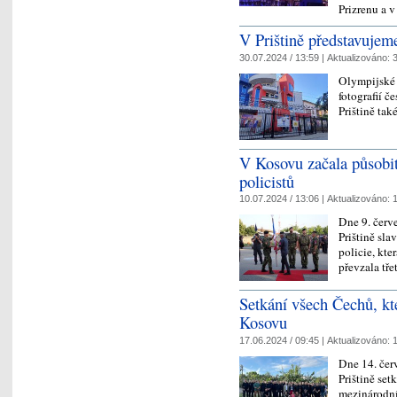
Prizrenu a v
V Prištině představujeme
30.07.2024 / 13:59 |
Aktualizováno:
3
Olympijské 
fotografií 
Prištině tak
V Kosovu začala působit
policistů
10.07.2024 / 13:06 |
Aktualizováno:
1
Dne 9. čer
Prištině sla
policie, kte
převzala tře
Setkání všech Čechů, kt
Kosovu
17.06.2024 / 09:45 |
Aktualizováno:
1
Dne 14. čer
Prištině set
mezinárodní