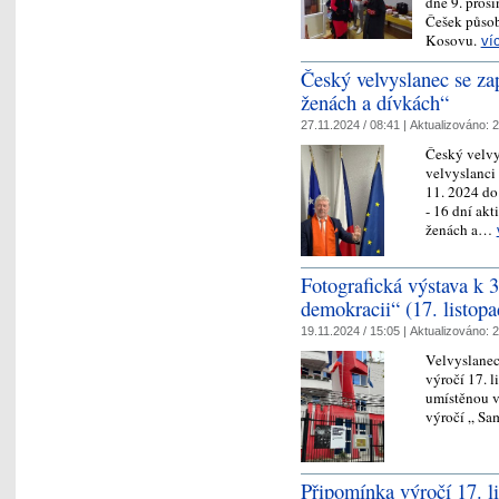
dne 9. pros
Češek působ
Kosovu.
ví
Český velvyslanec se za
ženách a dívkách“
27.11.2024 / 08:41 |
Aktualizováno:
2
Český velvy
velvyslanci 
11. 2024 d
- 16 dní ak
ženách a…
Fotografická výstava k 
demokracii“ (17. listopa
19.11.2024 / 15:05 |
Aktualizováno:
2
Velvyslanec
výročí 17. 
umístěnou v
výročí „ Sa
Připomínka výročí 17. l