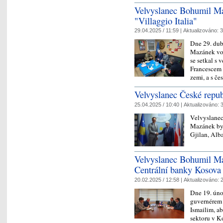
Velvyslanec Bohumil M
"Villaggio Italia"
29.04.2025 / 11:59 |
Aktualizováno:
3
Dne 29. dub
Mazánek voj
se setkal s 
Francescem E
zemi, a s 
Velvyslanec České republ
25.04.2025 / 10:40 |
Aktualizováno:
3
Velvyslane
Mazánek byl
Gjilan, Al
Velvyslanec Bohumil Ma
Centrální banky Kosova
20.02.2025 / 12:58 |
Aktualizováno:
2
Dne 19. úno
guvernérem
Ismailim, a
sektoru v K