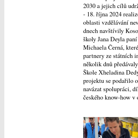
2030 a jejich cílů ud
- 18. října 2024 real
oblasti vzdělávání n
dnech navštívily Koso
školy Jana Deyla paní
Michaela Černá, které
partnery ze státních i
několik dnů předával
Škole Xheladina Dedy
projektu se podařilo
navázat spolupráci, d
českého know-how v o