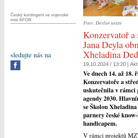
Český kontingent ve vojenské
misi KFOR
Foto: Deyluv ustav
Konzervatoř a 
Jana Deyla obn
Xheladina Ded
sledujte nás na
19.10.2024 / 13:20 |
Akt
Ve dnech 14. až 18. 
Konzervatoře a střed
uskutečnila v rámci
agendy 2030. Hlavní
se Školou Xheladina
parnery české know-h
handicapem.
V rámci projektů MZ