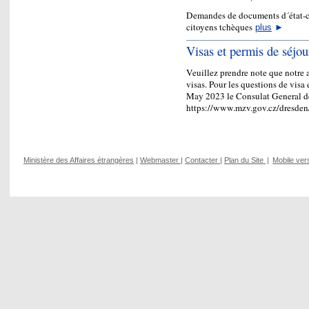
Demandes de documents d´état-civ
citoyens tchèques
plus
►
Visas et permis de séjou
Veuillez prendre note que notre 
visas. Pour les questions de visa 
May 2023 le Consulat General d
https://www.mzv.gov.cz/dresde
Ministère des Affaires étrangères
|
Webmaster
|
Contacter
|
Plan du Site
|
Mobile ver