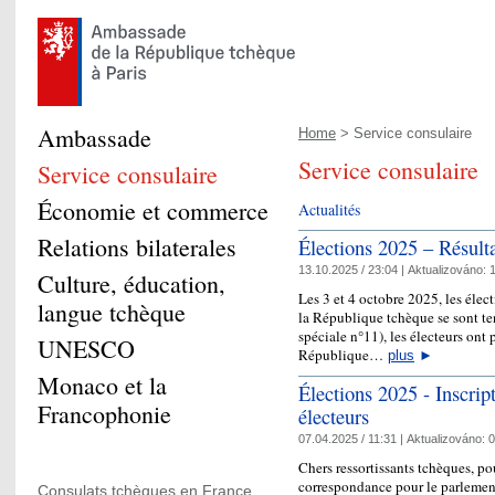
Ambassade
Home
> Service consulaire
Service consulaire
Service consulaire
Économie et commerce
Actualités
Relations bilaterales
Élections 2025 – Résult
13.10.2025 / 23:04 |
Aktualizováno:
1
Culture, éducation,
Les 3 et 4 octobre 2025, les éle
langue tchèque
la République tchèque se sont te
spéciale n°11), les électeurs ont
UNESCO
République…
plus
►
Monaco et la
Élections 2025 - Inscript
Francophonie
électeurs
07.04.2025 / 11:31 |
Aktualizováno:
0
Chers ressortissants tchèques, pou
correspondance pour le parlemen
Consulats tchèques en France