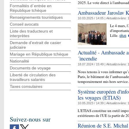
2025. Le vote direct à l'ambassa
Formalités d´entrée en
République tchèque
Ambassadeur Jaroslav Kur
Renseignements touristiques
10.03.2025 / 14:05 |
Aktualizováno:
1
Conseil avocats
Le 4 mars, l
d'importante
Liste des traducteurs et
Lille.
interprètes
plus
Demande d’extrait de casier
judiciaire
Actualité - Ambassade a 
Mariage en République tchèque
´incendie
Nationalité
18.07.2024 / 15:49 |
Aktualizováno:
1
Documents de voyage
Nous tenons à vous informer qu’a
Liberté de circulation des
Paris, le bâtiment de l’ambassad
travailleurs salariés
temporairement mis hors service
Taxes consulaires
Système européen d'infor
les voyages (ETIAS)
10.05.2023 / 14:39 |
Aktualizováno:
1
L'ETIAS constitue un outil import
extérieures de l'UE (a partir de 
Suivez-nous sur
Réunion de S.E. Michal 