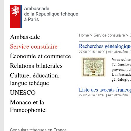
Ambassade
Home
>
Service consulaire
> C
Service consulaire
Recherches généalogiqu
27.08.2015 / 16:00 |
Aktualizováno:
2
Économie et commerce
Vous recherc
Relations bilaterales
Tchécoslova
provenant du
Culture, éducation,
L’ambassade
généalogiq
langue tchèque
Liste des avocats franc
UNESCO
27.02.2014 / 12:45 |
Aktualizováno:
3
Monaco et la
Francophonie
Consulats tchèques en France