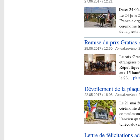
27.06.2017 / 12:21
Date:
24.06
Le 24 juin 
France a org
cérémonie tr
de la prest
Remise du prix Gratias 
25.06.2017 / 12:30 |
Aktualizováno:
2
Le prix Grat
étrangères p
République t
aux 15 lauré
le 23…
plu
Dévoilement de la pla
22.05.2017 / 18:06 |
Aktualizováno:
2
Le 21 mai 2
cérémonie d
commémorati
l’ancien qua
tchécoslov
Lettre de félicitations a