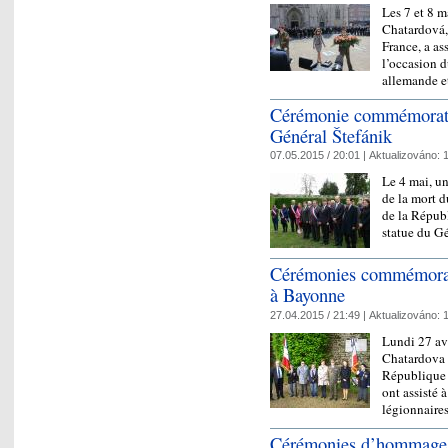
Les 7 et 8 
Chatardová,
France, a as
l’occasion d
allemande e
Cérémonie commémorativ
Général Štefánik
07.05.2015 / 20:01 |
Aktualizováno:
1
Le 4 mai, u
de la mort d
de la Républ
statue du G
Cérémonies commémorant
à Bayonne
27.04.2015 / 21:49 |
Aktualizováno:
1
Lundi 27 av
Chatardova e
République 
ont assisté
légionnair
Cérémonies d’hommage a