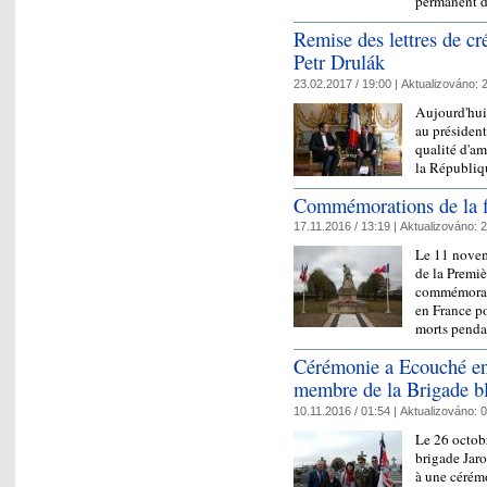
permanent 
Remise des lettres de c
Petr Drulák
23.02.2017 / 19:00 |
Aktualizováno:
2
Aujourd'hui
au président
qualité d'am
la Républiq
Commémorations de la f
17.11.2016 / 13:19 |
Aktualizováno:
2
Le 11 novem
de la Premi
commémorati
en France p
morts pend
Cérémonie a Ecouché e
membre de la Brigade b
10.11.2016 / 01:54 |
Aktualizováno:
0
Le 26 octobr
brigade Jar
à une cérém