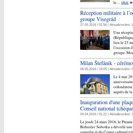
le…
plus
Réception militaire à l’
groupe Visegrád
27.05.2016 / 01:56 |
Aktualizováno:
2
Une récepti
(République
lieu le 25 m
l’occasion d
groupe. M
Milan Štefánik - céré
06.05.2016 / 19:05 |
Aktualizováno:
0
Le 4 mai 20
anniversaire
cofondateur
auprès de la
Inauguration d'une plaq
Conseil national tchèqu
04.04.2016 / 01:22 |
Aktualizováno:
1
Le jeudi 24 mars 2016, le Premi
Bohuslav Sobotka a dévoilé une
consulat et du Centre culturel tc