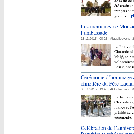
de la fin de
été rendus 
français et 
guerres…
p
Les mémoires de Monsie
l’ambassade
13.11.2015 / 00:26 |
Aktualizováno:
2
Le 2 novem
Chatardová e
Malý, en pré
volontaires
Lešák, ont
Cérémonie d’hommage au
cimetière du Père Lacha
06.11.2015 / 13:48 |
Aktualizováno:
0
Le 1er nov
Chatardová,
France et l’
présidé au c
cérémonie
Célébration de l’annivers
République tchécoslova