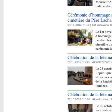
Monsieur An
indépenda
Cérémonie d’hommage au
cimetière du Père Lacha
03.11.2016 / 11:52 |
Aktualizováno:
0
Le 1er nove
d’hommage a
pendant les
cimetière du
cérémonie l
Célébration de la fête na
29.10.2016 / 17:25 |
Aktualizováno:
2
Le 28 octobr
République t
slovaques e
de la fonda
tombeau…
Célébration de la fête n
21.10.2016 / 13:05 |
Aktualizováno:
2
Le 20 octobr
nationale c