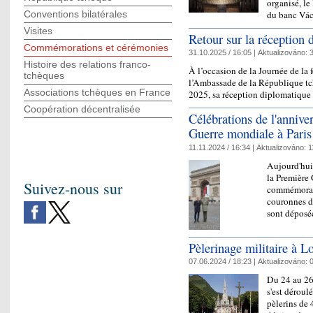
organisé, l
du banc Vá
Conventions bilatérales
Visites
Retour sur la réception
Commémorations et cérémonies
31.10.2025 / 16:05 |
Aktualizováno:
3
Histoire des relations franco-
À l’occasion de la Journée de la
tchèques
l’Ambassade de la République tch
Associations tchèques en France
2025, sa réception diplomatique
Coopération décentralisée
Célébrations de l'anniver
Guerre mondiale à Paris
11.11.2024 / 16:34 |
Aktualizováno:
1
Aujourd'hui
la Première
Suivez-nous sur
commémorati
couronnes de
sont déposé
Pèlerinage militaire à L
07.06.2024 / 18:23 |
Aktualizováno:
0
Du 24 au 26 
s'est déroul
pèlerins de 