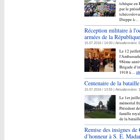
tchèque en 
par le prési
tchécoslovaq
Dieppe à…
Réception militaire à l'
armées de la Républiqu
15.07.2016 / 14:00 |
Aktualizováno:
0
Le 12 juille
l'Ambassade
98ème annive
Brigade d‘in
1918 à…
pl
Centenaire de la batail
15.07.2016 / 13:55 |
Aktualizováno:
1
Le 1er juill
mémorial fr
Président de
famille roy
de la batail
Remise des insignes de
d’honneur à S. E. Mada