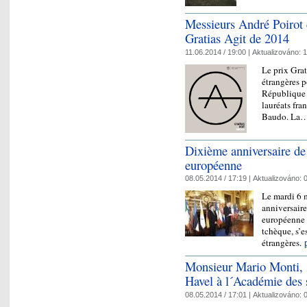
Messieurs André Poirot 
Gratias Agit de 2014
11.06.2014 / 19:00 |
Aktualizováno:
1
Le prix Grat
étrangères p
République t
lauréats fra
Baudo. La
Dixième anniversaire de 
européenne
08.05.2014 / 17:19 |
Aktualizováno:
0
Le mardi 6 
anniversaire
européenne 
tchèque, s’e
étrangères.
Monsieur Mario Monti, 
Havel à l´Académie des s
08.05.2014 / 17:01 |
Aktualizováno:
0