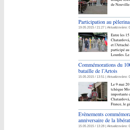
de Neuville
Participation au pèlerin
19.05.2015 / 21:27 |
Aktualizováno:
0
Entre les 1
Chatardová,
et l’Attaché
participé au
Lourdes. 
Commémorations du 100è
bataille de l’Artois
15.05.2015 / 13:51 |
Aktualizováno:
0
Le 9 mai 201
tchèque Mon
importante 
Chatardová,
France, le 
Evènements commémorati
anniversaire de la libér
15.05.2015 / 13:28 |
Aktualizováno:
0