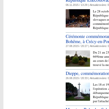
06.11.2015 / 13:29 |
Aktualizováno:
0
Le 28 octobr
République t
slovaques e
commémoré l
Républiqu
Cérémonie commémorant
Bohême, à Crécy-en-Po
27.08.2015 / 20:27 |
Aktualizováno:
0
Du 21 au 23
669ème anniv
au cours de
trouvé la mo
Dieppe, commémoration d
26.08.2015 / 20:33 |
Aktualizováno:
0
Les 18 et 1
l'opération 
débarquemen
République 
par l'attac