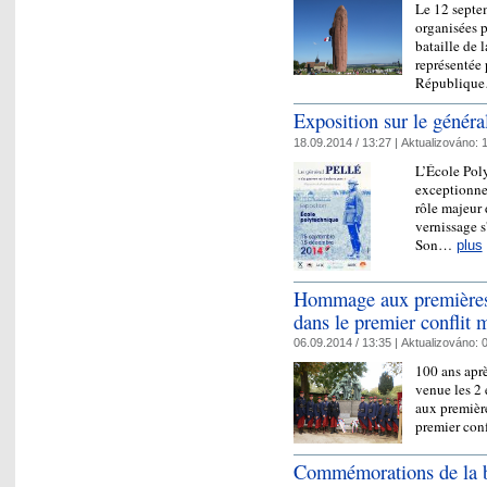
Le 12 septem
organisées 
bataille de 
représentée 
Républiqu
Exposition sur le généra
18.09.2014 / 13:27 |
Aktualizováno:
1
L’École Pol
exceptionnel
rôle majeur 
vernissage s
Son…
plus
Hommage aux premières 
dans le premier conflit 
06.09.2014 / 13:35 |
Aktualizováno:
0
100 ans aprè
venue les 2
aux premièr
premier con
Commémorations de la b