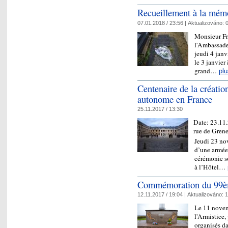
Recueillement à la mémo
07.01.2018 / 23:56 |
Aktualizováno:
0
Monsieur Fr
l'Ambassade 
jeudi 4 janv
le 3 janvier
grand…
plu
Centenaire de la créatio
autonome en France
25.11.2017 / 13:30
Date:
23.11
rue de Grene
Jeudi 23 nov
d’une armée
cérémonie so
à l’Hôtel…
Commémoration du 99ème
12.11.2017 / 19:04 |
Aktualizováno:
1
Le 11 novem
l'Armistice
organisés d