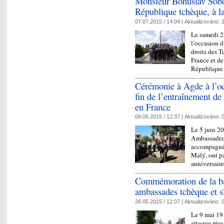
Monsieur Bohuslav Sobot
République tchèque, à l
07.07.2015 / 14:04 |
Aktualizováno:
2
Le samedi 27
l’occasion d
droits des T
France et de
Républiqu
Cérémonie à Agde à l’oc
fin de l’entraînement de
en France
09.06.2015 / 12:37 |
Aktualizováno:
0
Le 5 juin 2
Ambassadeur
accompagnée 
Malý, ont p
anniversai
Commémoration de la bata
ambassades tchèque et s
26.05.2015 / 12:07 |
Aktualizováno:
0
Le 9 mai 19
attaque réus