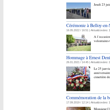
Jeudi 23 ju
Cérémonie à Belloy-en-S
16.05.2022 / 16:51 |
Aktualizováno:
1
A l´occasio
volontaires
Hommage à Ernest Deni
26.01.2021 / 14:45 |
Aktualizováno:
2
Le 25 janvi
anniversaire
cimetière d
Commémoration de la ba
17.09.2019 / 12:14 |
Aktualizováno:
1
Monsieur l’A