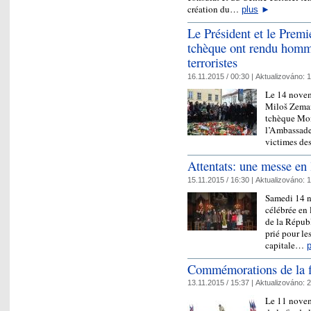
création du…
plus
►
Le Président et le Premi
tchèque ont rendu homm
terroristes
16.11.2015 / 00:30 |
Aktualizováno:
1
Le 14 novem
Miloš Zeman
tchèque Mo
l’Ambassade
victimes de
Attentats: une messe en
15.11.2015 / 16:30 |
Aktualizováno:
1
Samedi 14 n
célébrée en 
de la Républ
prié pour le
capitale…
p
Commémorations de la f
13.11.2015 / 15:37 |
Aktualizováno:
2
Le 11 novem