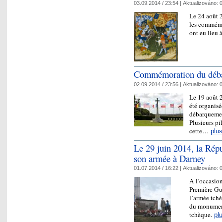
03.09.2014 / 23:54 |
Aktualizováno:
0
Le 24 août 2
les commémo
ont eu lieu
Commémoration du déb
02.09.2014 / 23:56 |
Aktualizováno:
0
Le 19 août 
été organis
débarquement
Plusieurs p
cette…
plu
Le 29 juin 2014, la Répu
son armée à Darney
01.07.2014 / 16:22 |
Aktualizováno:
0
A l’occasion
Première Gue
l’armée tchè
du monument
tchèque.
pl