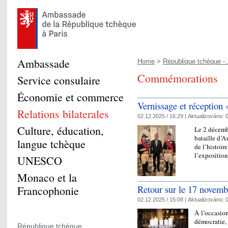
Ambassade
Home
>
République tchèque -.
Commémorations
Service consulaire
Économie et commerce
Vernissage et réception
Relations bilaterales
02.12.2025 / 16:29 |
Aktualizováno:
0
Culture, éducation,
Le 2 décemb
bataille d’A
langue tchèque
de l’histoir
l’expositio
UNESCO
Monaco et la
Retour sur le 17 novemb
Francophonie
02.12.2025 / 15:08 |
Aktualizováno:
0
À l’occasion 
démocratie,
République tchèque