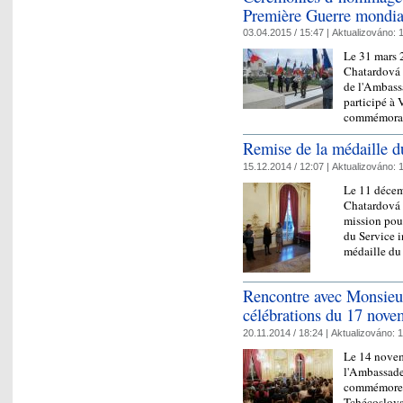
Première Guerre mondial
03.04.2015 / 15:47 |
Aktualizováno:
1
Le 31 mars 
Chatardová e
de l'Ambass
participé à 
commémoran
Remise de la médaille du
15.12.2014 / 12:07 |
Aktualizováno:
1
Le 11 déce
Chatardová 
mission pour
du Service i
médaille d
Rencontre avec Monsieur
célébrations du 17 nove
20.11.2014 / 18:24 |
Aktualizováno:
1
Le 14 novemb
l'Ambassade
commémorer
Tchécoslov