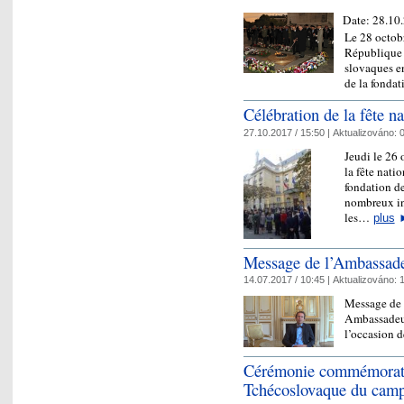
Date:
28.10
Le 28 octobr
République t
slovaques e
de la fonda
Célébration de la fête n
27.10.2017 / 15:50 |
Aktualizováno:
0
Jeudi le 26
la fête nat
fondation d
nombreux inv
les…
plus
Message de l’Ambassadeu
14.07.2017 / 10:45 |
Aktualizováno:
1
Message de 
Ambassadeur
l’occasion d
Cérémonie commémorati
Tchécoslovaque du camp