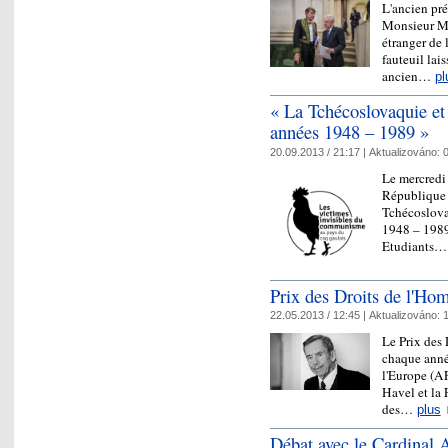
L'ancien pré
Monsieur Ma
étranger de 
fauteuil lai
ancien…
pl
« La Tchécoslovaquie et 
années 1948 – 1989 »
20.09.2013 / 21:17 |
Aktualizováno:
0
Le mercredi
République t
Tchécoslovaq
1948 – 1989 
Etudiants
Prix des Droits de l'H
22.05.2013 / 12:45 |
Aktualizováno:
1
Le Prix des
chaque anné
l'Europe (A
Havel et la
des…
plus
Débat avec le Cardinal 