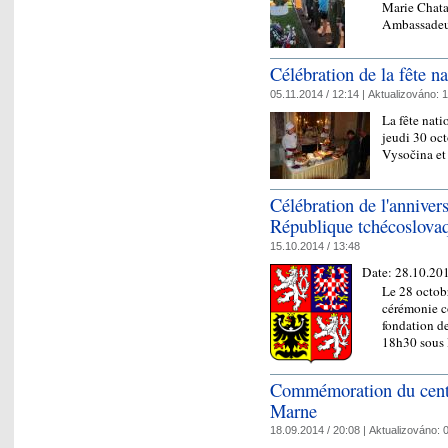
Marie Chata
Ambassadeu
Célébration de la fête n
05.11.2014 / 12:14 |
Aktualizováno:
1
La fête nati
jeudi 30 oc
Vysočina e
Célébration de l'annivers
République tchécoslovaq
15.10.2014 / 13:48
Date:
28.10.20
Le 28 octobr
cérémonie c
fondation d
18h30 sous 
Commémoration du centen
Marne
18.09.2014 / 20:08 |
Aktualizováno:
0