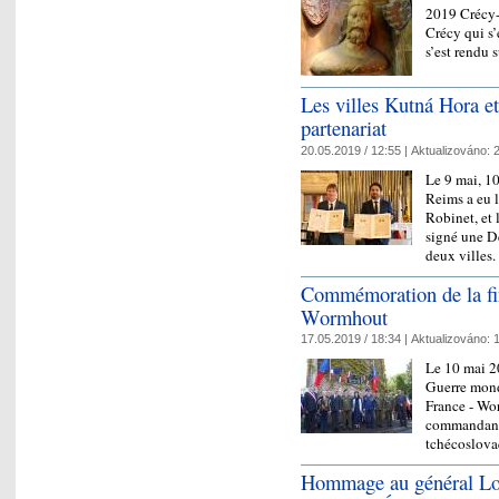
2019 Crécy-
Crécy qui s’
s’est rendu 
Les villes Kutná Hora e
partenariat
20.05.2019 / 12:55 |
Aktualizováno:
2
Le 9 mai, 1
Reims a eu 
Robinet, et 
signé une Dé
deux villes
Commémoration de la fi
Wormhout
17.05.2019 / 18:34 |
Aktualizováno:
1
Le 10 mai 2
Guerre mondi
France - Wor
commandant 
tchécoslova
Hommage au général Lou