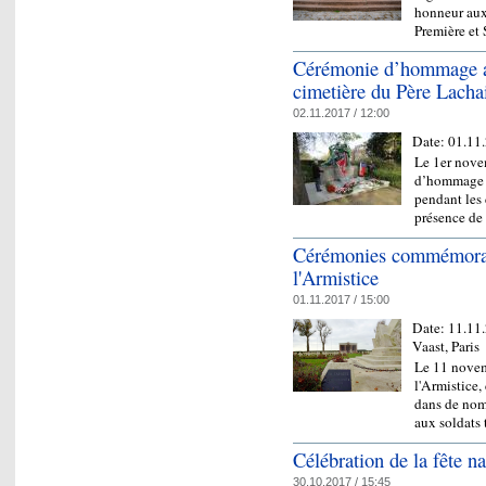
honneur aux
Première e
Cérémonie d’hommage au
cimetière du Père Lacha
02.11.2017 / 12:00
Date:
01.11
Le 1er nove
d’hommage a
pendant les
présence de
Cérémonies commémorant
l'Armistice
01.11.2017 / 15:00
Date:
11.11
Vaast, Paris
Le 11 novem
l'Armistice
dans de nom
aux soldats
Célébration de la fête na
30.10.2017 / 15:45