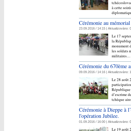
tchécoslova
à cette soir
diplomatiq
Cérémonie au mémorial
23.09.2016 / 14:15 |
Aktualizováno:
0
Le 17 septe
la Républiqu
monument de
les soldats 
militaires
Cérémonie du 670ème ann
09.09.2016 / 14:16 |
Aktualizováno:
1
Le 28 août 2
participatio
République t
d’escrime d
tchèque ai
Cérémonie à Dieppe à l’
l'opération Jubilee.
01.09.2016 / 16:00 |
Aktualizováno:
0
Le 19 août 2