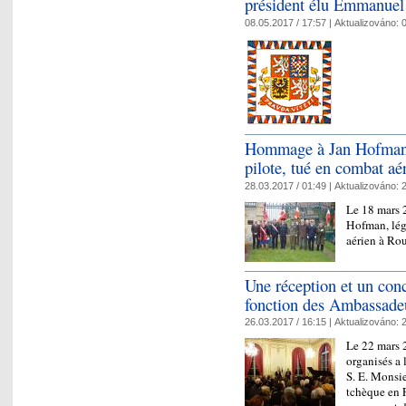
président élu Emmanue
08.05.2017 / 17:57 |
Aktualizováno:
0
Hommage à Jan Hofman, 
pilote, tué en combat aé
28.03.2017 / 01:49 |
Aktualizováno:
2
Le 18 mars 
Hofman, lég
aérien à Ro
Une réception et un conc
fonction des Ambassade
26.03.2017 / 16:15 |
Aktualizováno:
2
Le 22 mars 2
organisés a 
S. E. Monsi
tchèque en F