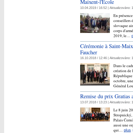
Maixent-l'École
10.04.2019 / 16:52 |
Aktualizováno:
1
En présence 
conseillers 
slovaque ain
corps d'armé
2019, le…
Cérémonie à Saint-Maix
Faucher
16.10.2018 / 12:46 |
Aktualizováno:
1
Dans le cad
création de
République t
octobre, une
Général L
Remise du prix Gratias 
13.07.2018 / 13:23 |
Aktualizováno:
1
Le 8 juin 20
Stropnický, 
Palais Černí
aussi une or
qui…
plus