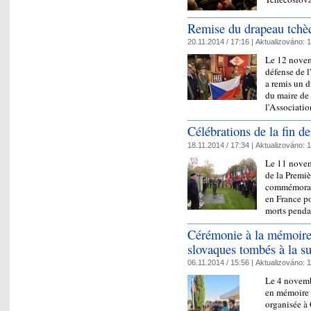
Remise du drapeau tchè
20.11.2014 / 17:16 |
Aktualizováno:
1
Le 12 novem
défense de 
a remis un 
du maire de 
l'Associat
Célébrations de la fin d
18.11.2014 / 17:34 |
Aktualizováno:
1
Le 11 novem
de la Premi
commémorati
en France p
morts pend
Cérémonie à la mémoire 
slovaques tombés à la su
06.11.2014 / 15:56 |
Aktualizováno:
1
Le 4 novemb
en mémoire d
organisée à