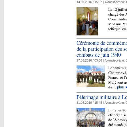
14.07.2016 / 15:32 |
Aktualizováno:
1
Le 12 juille
chargé des A
Commandeur 
Madame Mar
tchèque, e
Cérémonie de commémora
de la participation des 
combats de juin 1940
27.06.2016 / 03:06 |
Aktualizováno:
0
Le samedi 1
Chatardová,
France, et l
Malý, ont a
du…
plus
Pèlerinage militaire à L
31.05.2016 / 15:45 |
Aktualizováno:
0
Entre les 20
été organis
de 38 pays y
été menée pa