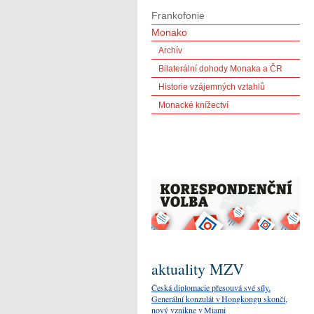
Frankofonie
Monako
Archív
Bilaterální dohody Monaka a ČR
Historie vzájemných vztahlů
Monacké knížectví
aktuality MZV
Česká diplomacie přesouvá své síly.
Generální konzulát v Hongkongu skončí,
nový vznikne v Miami