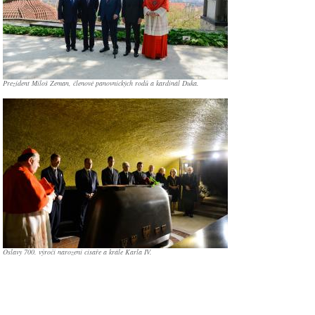
Prezident Miloš Zeman, členové panovnických rodů a kardinál Duka.
Oslavy 700. výročí narození císaře a krále Karla IV.