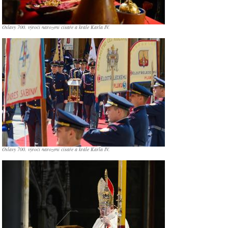
Oslavy 700. výročí narození císaře a krále Karla IV.
Oslavy 700. výročí narození císaře a krále Karla IV.