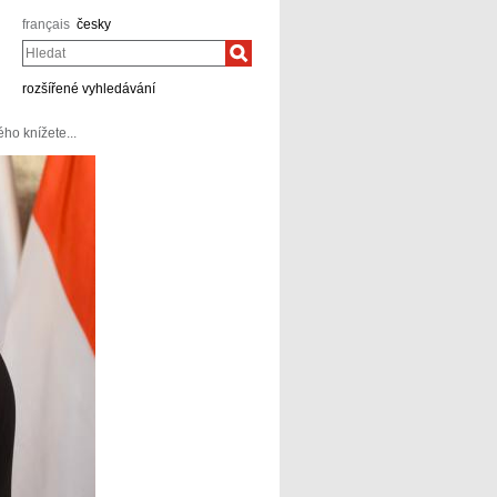
français
česky
Hledat
rozšířené vyhledávání
o knížete...