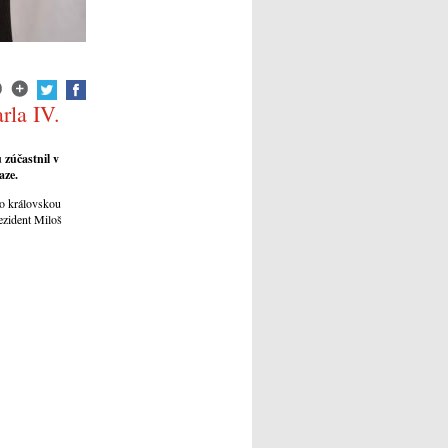
rla IV.
 zúčastnil v
aze.
ho královskou
ezident Miloš