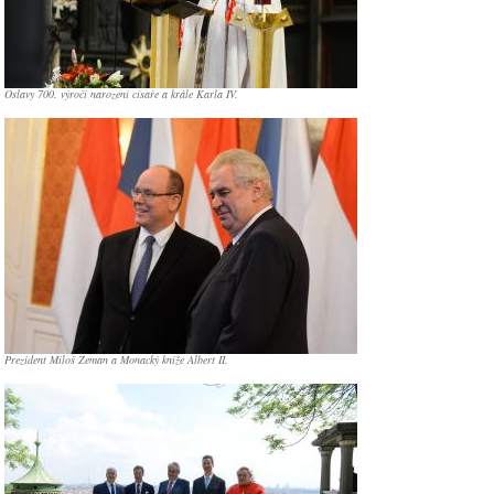
Oslavy 700. výročí narození císaře a krále Karla IV.
Prezident Miloš Zeman a Monacký kníže Albert II.