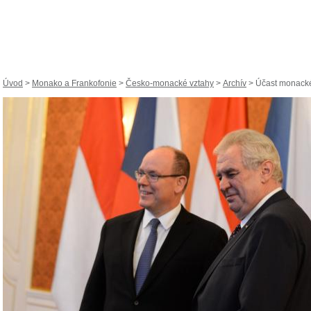
Úvod
>
Monako a Frankofonie
>
Česko-monacké vztahy
>
Archív
> Účast monackéh