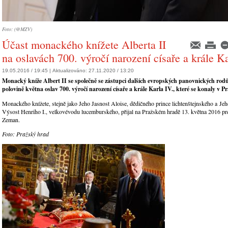
Foto: (@MZV)
Účast monackého knížete Alberta II
na oslavách 700. výročí narození císaře a krále Ka
19.05.2016 / 19:45 |
Aktualizováno:
27.11.2020 / 13:20
Monacký kníže Albert II se společně se zástupci dalších evropských panovnických rodů
polovině května oslav 700. výročí narození císaře a krále Karla IV., které se konaly v Pr
Monackého knížete, stejně jako Jeho Jasnost Aloise, dědičného prince lichtenštejnského a Je
Výsost Henriho I., velkovévodu lucemburského, přijal na Pražském hradě 13. května 2016 pr
Zeman.
Foto: Pražský hrad