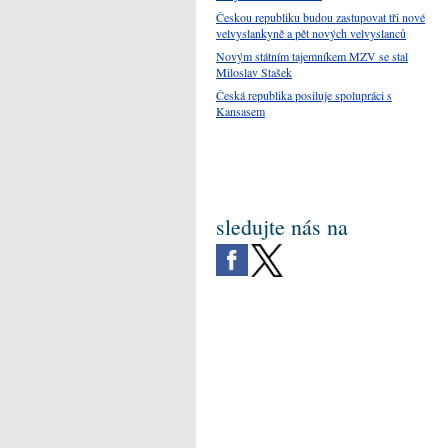
Českou republiku budou zastupovat tři nové
velvyslankyně a pět nových velvyslanců
Novým státním tajemníkem MZV se stal
Miloslav Stašek
Česká republika posiluje spolupráci s
Kansasem
sledujte nás na